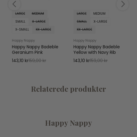
LARGE
MEDIUM
LARGE
MEDIUM
SMALL
X-LARGE
SMALL
X-LARGE
X-SMALL
XX-LARGE
XX-LARGE
Happy Nappy
Happy Nappy
Happy Nappy Badeble
Happy Nappy Badeble
Geranium Pink
Yellow with Navy Rib
1
143,10 kr
159,00 kr
143,10 kr
159,00 kr
Relaterede produkter
Happy Nappy