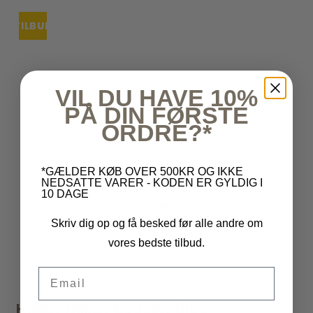
TILBUD
UDSOLGT
VIL DU HAVE 10%
PÅ DIN FØRSTE
ORDRE?*
*GÆLDER KØB OVER 500KR OG IKKE
NEDSATTE VARER - KODEN ER GYLDIG I
10 DAGE
Skriv dig op og få besked før alle andre om
vores bedste tilbud.
Email
Happy Nappy Badeble Lilac