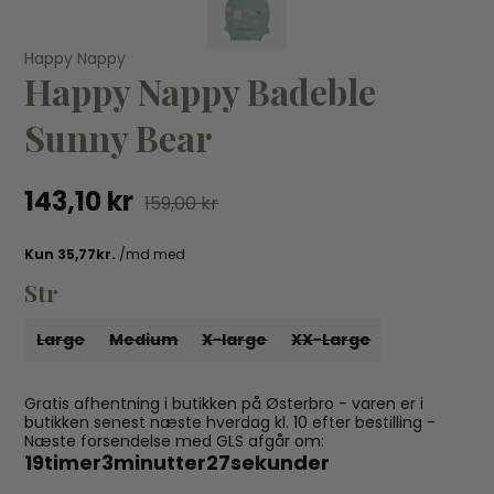
Happy Nappy
Happy Nappy Badeble
VÆLG VARIANT
Sunny Bear
143,10 kr
LARGE
MEDIUM
SMALL
X-LARGE
XX-LARGE
159,00 kr
Happy Nappy
Ha
Happy Nappy Badeble Dino Pirates
Ha
143,10 kr
159,00 kr
14
Str
Large
Medium
X-large
XX-Large
Gratis afhentning i butikken på Østerbro - varen er i
butikken senest næste hverdag kl. 10 efter bestilling -
Næste forsendelse med GLS afgår om:
19
timer
3
minutter
26
sekunder