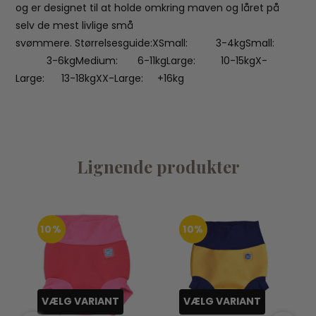
og er designet til at holde omkring maven og låret på
selv de mest livlige små
svømmere. Størrelsesguide:XSmall: 3-4kgSmall:
3-6kgMedium: 6-11kgLarge: 10-15kgX-
Large: 13-18kgXX-Large: +16kg
Lignende produkter
10%
10%
VÆLG VARIANT
VÆLG VARIANT