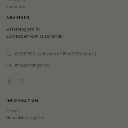
Sovetid💤
ARVINGEN
Østerbrogade 84
2100 København Ø, Danmark
60633006 (webshop)
35466972 (butik)
/
info@arvingen.dk
INFORMATION
Om os
Handelsbetingelser