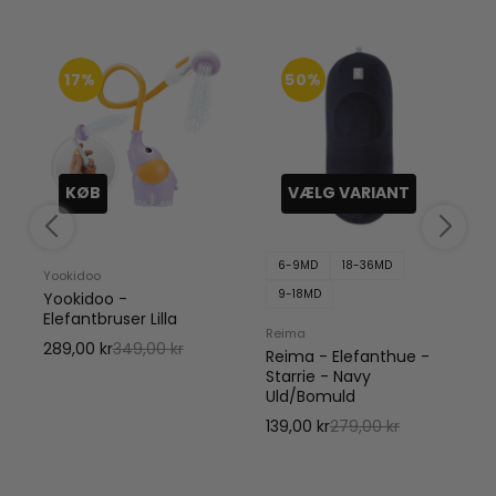
17%
50%
KØB
VÆLG VARIANT
6-9MD
18-36MD
Yookidoo
9-18MD
Yookidoo -
Elefantbruser Lilla
Reima
289,00 kr
349,00 kr
Reima - Elefanthue -
Starrie - Navy
1
Uld/Bomuld
139,00 kr
279,00 kr