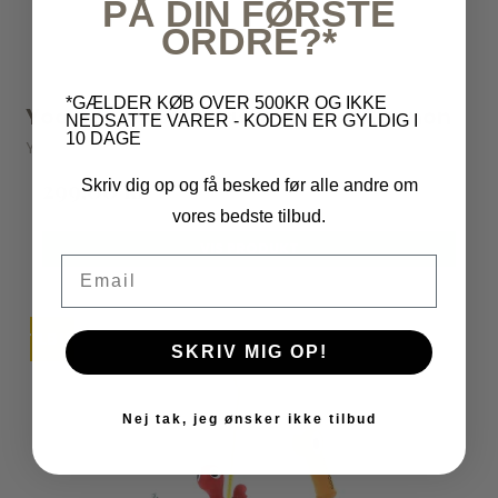
PÅ DIN FØRSTE
ORDRE?*
*GÆLDER KØB OVER 500KR OG IKKE
Yookidoo - Ball Blaster Water Cannon
NEDSATTE VARER - KODEN ER GYLDIG I
10 DAGE
Yookidoo
299,00 kr
Skriv dig op og få besked før alle andre om
vores bedste tilbud.
VIS PRODUKT
Email
TILBUD
UDSOLGT
SKRIV MIG OP!
Nej tak, jeg ønsker ikke tilbud