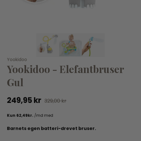
KØB
Stokke Flexi Bath - Lavendel
St
Yookidoo
Yookidoo - Elefantbruser
St
279,00 kr
369,00 kr
99
Gul
249,95 kr
329,00 kr
Barnets egen batteri-drevet bruser.