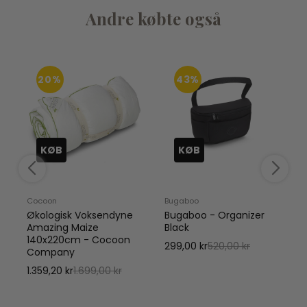
Andre købte også
20%
43%
KØB
KØB
Cocoon
Bugaboo
Økologisk Voksendyne
Bugaboo - Organizer
Amazing Maize
Black
140x220cm - Cocoon
299,00 kr
520,00 kr
Company
1.359,20 kr
1.699,00 kr