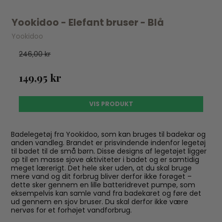
Yookidoo - Elefant bruser - Blå
Yookidoo
246,00 kr
149,95 kr
VIS PRODUKT
Badelegetøj fra Yookidoo, som kan bruges til badekar og
anden vandleg. Brandet er prisvindende indenfor legetøj
til badet til de små børn. Disse designs af legetøjet ligger
op til en masse sjove aktiviteter i badet og er samtidig
meget lærerigt. Det hele sker uden, at du skal bruge
mere vand og dit forbrug bliver derfor ikke forøget –
dette sker gennem en lille batteridrevet pumpe, som
eksempelvis kan samle vand fra badekaret og føre det
ud gennem en sjov bruser. Du skal derfor ikke være
nervøs for et forhøjet vandforbrug.