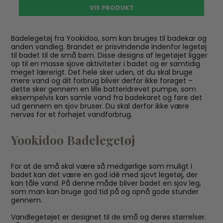
VIS PRODUKT
Badelegetøj fra Yookidoo, som kan bruges til badekar og
anden vandleg. Brandet er prisvindende indenfor legetøj
til badet til de små børn. Disse designs af legetøjet ligger
op til en masse sjove aktiviteter i badet og er samtidig
meget lærerigt. Det hele sker uden, at du skal bruge
mere vand og dit forbrug bliver derfor ikke forøget –
dette sker gennem en lille batteridrevet pumpe, som
eksempelvis kan samle vand fra badekaret og føre det
ud gennem en sjov bruser. Du skal derfor ikke være
nervøs for et forhøjet vandforbrug.
Yookidoo Badelegetøj
For at de små skal være så medgørlige som muligt i
badet kan det være en god idé med sjovt legetøj, der
kan tåle vand. På denne måde bliver badet en sjov leg,
som man kan bruge god tid på og opnå gode stunder
gennem.
Vandlegetøjet er designet til de små og deres størrelser.