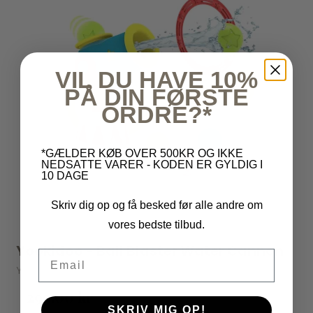
VIL DU HAVE 10%
PÅ DIN FØRSTE
ORDRE?*
*GÆLDER KØB OVER 500KR OG IKKE
NEDSATTE VARER - KODEN ER GYLDIG I
10 DAGE
Skriv dig op og få besked før alle andre om
vores bedste tilbud.
Yookidoo - Ball Blaster Water Cannon
Email
Yookidoo
299,00 kr
SKRIV MIG OP!