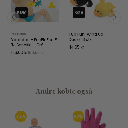
KØB
KØB
Yookidoo
Tub Fun! Wind up
Ducks, 3 stk
Yookidoo - FunEleFun Fill
'N' Sprinkle - Grå
114,95 kr
129,00 kr
169,95 kr
Andre købte også
33%
68%