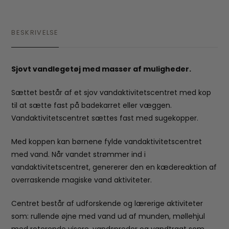
BESKRIVELSE
Sjovt vandlegetøj med masser af muligheder.
Sættet består af et sjov vandaktivitetscentret med kop
til at sætte fast på badekarret eller væggen.
Vandaktivitetscentret sættes fast med sugekopper.
Med koppen kan børnene fylde vandaktivitetscentret
med vand. Når vandet strømmer ind i
vandaktivitetscentret, genererer den en kædereaktion af
overraskende magiske vand aktiviteter.
Centret består af udforskende og lærerige aktiviteter
som: rullende øjne med vand ud af munden, møllehjul
med roterende visere, vandspreder og vandtragt som