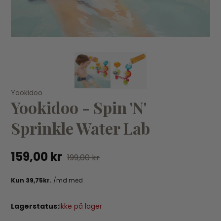
KØB
Yookidoo
SunnyLife
Te
Yookidoo - Spin 'N'
Sunnylife - Regnbue sprinkler 70x70x40cm
16
139,95 kr
209,95 kr
Sprinkle Water Lab
159,00 kr
199,00 kr
Lagerstatus:
Ikke på lager