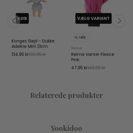
KØB
VÆLG VARIANT
12-14ÅR
Konges Sløjd - Dukke
Adeline Mini 21cm
Reima
134,95 kr
199,95 kr
Reima Vanter Fleece
Pink
47,95 kr
149,00 kr
Relaterede produkter
Yookidoo