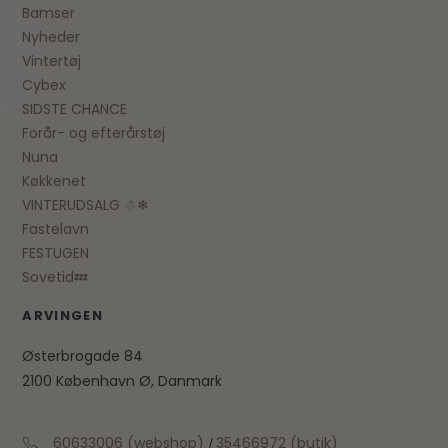
Bamser
Nyheder
Vintertøj
Cybex
SIDSTE CHANCE
Forår- og efterårstøj
Nuna
Køkkenet
VINTERUDSALG ☃❄
Fastelavn
FESTUGEN
Sovetid💤
ARVINGEN
Østerbrogade 84
2100 København Ø, Danmark
60633006 (webshop)
35466972 (butik)
/