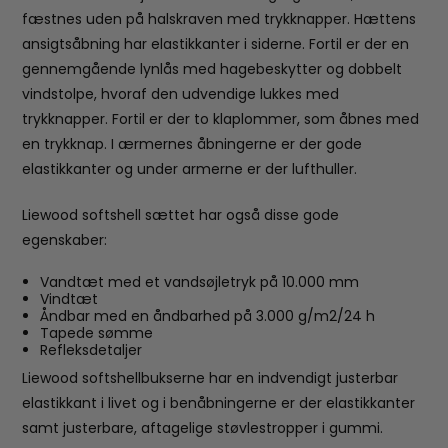
fæstnes uden på halskraven med trykknapper. Hættens
ansigtsåbning har elastikkanter i siderne. Fortil er der en
gennemgående lynlås med hagebeskytter og dobbelt
vindstolpe, hvoraf den udvendige lukkes med
trykknapper. Fortil er der to klaplommer, som åbnes med
en trykknap. I ærmernes åbningerne er der gode
elastikkanter og under armerne er der lufthuller.
Liewood softshell sættet har også disse gode
egenskaber:
Vandtæt med et vandsøjletryk på 10.000 mm
Vindtæt
Åndbar med en åndbarhed på 3.000 g/m2/24 h
Tapede sømme
Refleksdetaljer
Liewood softshellbukserne har en indvendigt justerbar
elastikkant i livet og i benåbningerne er der elastikkanter
samt justerbare, aftagelige støvlestropper i gummi.