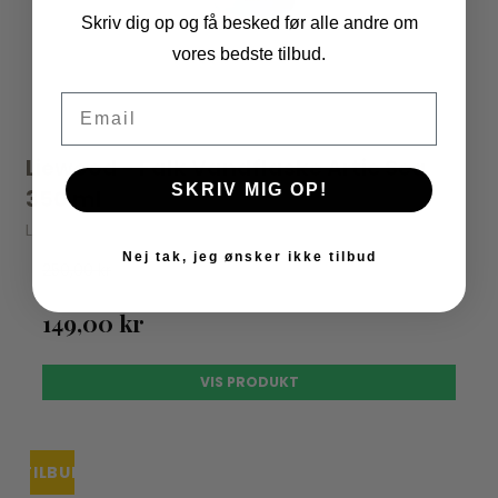
Skriv dig op og få besked før alle andre om
vores bedste tilbud.
Email
Liewood - Falk Vandflaske Artic Sea
SKRIV MIG OP!
350 ml
Liewood
Nej tak, jeg ønsker ikke tilbud
250,00 kr
149,00 kr
VIS PRODUKT
TILBUD