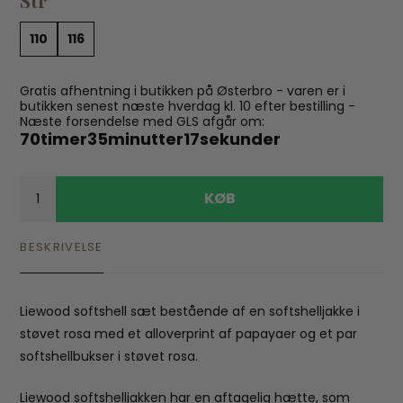
110
116
Gratis afhentning i butikken på Østerbro - varen er i
butikken senest næste hverdag kl. 10 efter bestilling -
Næste forsendelse med GLS afgår om:
70
timer
35
minutter
16
sekunder
KØB
BESKRIVELSE
Liewood softshell sæt bestående af en softshelljakke i
støvet rosa med et alloverprint af papayaer og et par
softshellbukser i støvet rosa.
Liewood softshelljakken har en aftagelig hætte, som