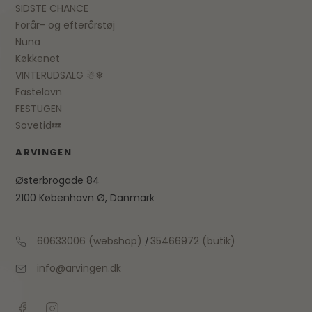
SIDSTE CHANCE
Forår- og efterårstøj
Nuna
Køkkenet
VINTERUDSALG ☃❄
Fastelavn
FESTUGEN
Sovetid💤
ARVINGEN
Østerbrogade 84
2100 København Ø, Danmark
60633006 (webshop)
35466972 (butik)
/
info@arvingen.dk