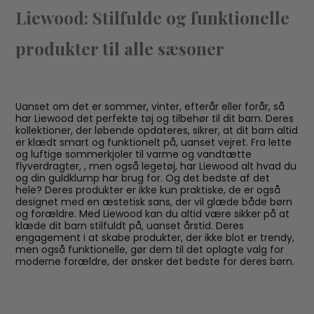
Liewood: Stilfulde og funktionelle
produkter til alle sæsoner
Uanset om det er sommer, vinter, efterår eller forår, så
har Liewood det perfekte tøj og tilbehør til dit barn. Deres
kollektioner, der løbende opdateres, sikrer, at dit barn altid
er klædt smart og funktionelt på, uanset vejret. Fra lette
og luftige sommerkjoler til varme og vandtætte
flyverdragter, , men også legetøj, har Liewood alt hvad du
og din guldklump har brug for. Og det bedste af det
hele? Deres produkter er ikke kun praktiske, de er også
designet med en æstetisk sans, der vil glæde både børn
og forældre. Med Liewood kan du altid være sikker på at
klæde dit barn stilfuldt på, uanset årstid. Deres
engagement i at skabe produkter, der ikke blot er trendy,
men også funktionelle, gør dem til det oplagte valg for
moderne forældre, der ønsker det bedste for deres børn.