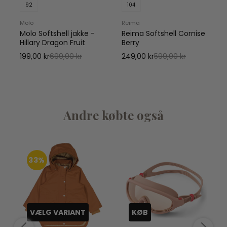
92
104
Molo
Reima
Molo Softshell jakke -
Reima Softshell Cornise
Hillary Dragon Fruit
Berry
H
199,00 kr
699,00 kr
249,00 kr
599,00 kr
Andre købte også
33%
VÆLG VARIANT
KØB