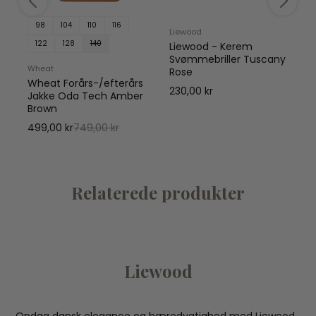
98
104
110
116
Liewood
S
122
128
140
Liewood - Kerem
Svømmebriller Tuscany
Wheat
Rose
L
Wheat Forårs-/efterårs
230,00 kr
1
Jakke Oda Tech Amber
Brown
499,00 kr
749,00 kr
Relaterede produkter
Liewood