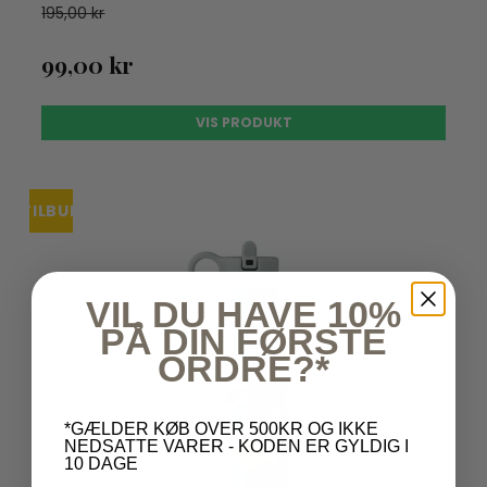
195,00 kr
99,00 kr
VIS PRODUKT
TILBUD
VIL DU HAVE 10%
PÅ DIN FØRSTE
ORDRE?*
*GÆLDER KØB OVER 500KR OG IKKE
NEDSATTE VARER - KODEN ER GYLDIG I
10 DAGE