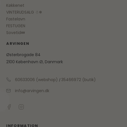
Køkkenet
VINTERUDSALG ☃❄
Fastelavn
FESTUGEN
Sovetid💤
ARVINGEN
Østerbrogade 84
2100 København Ø, Danmark
60633006 (webshop)
35466972 (butik)
/
info@arvingen.dk
INFORMATION