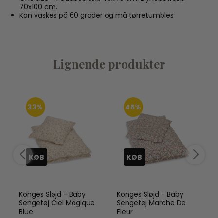
70x100 cm.
Kan vaskes på 60 grader og må tørretumbles
Lignende produkter
33%
45%
KØB
KØB
Konges Sløjd - Baby
Konges Sløjd - Baby
e
Sengetøj Ciel Magique
Sengetøj Marche De
Blue
Fleur
2