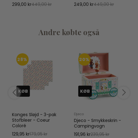
299,00 kr
449,00 kr
249,00 kr
449,00 kr
Andre købte også
28%
20%
KØB
KØB
Konges Sløjd - 3-pak
Djeco
Stofbleer - Coeur
Djeco - Smykkeskrin -
Coloré
Campingvogn
1
129,95 kr
179,95 kr
191,96 kr
239,95 kr