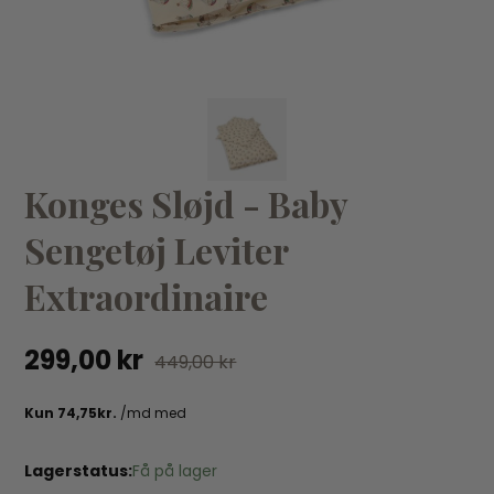
KØB
Konges Sløjd - Baby
Konges Sløjd - 3-pak Stofbleer - Bella Rosita
Ko
Sengetøj Leviter
129,95 kr
179,95 kr
27
Extraordinaire
299,00 kr
449,00 kr
Lagerstatus:
Få på lager