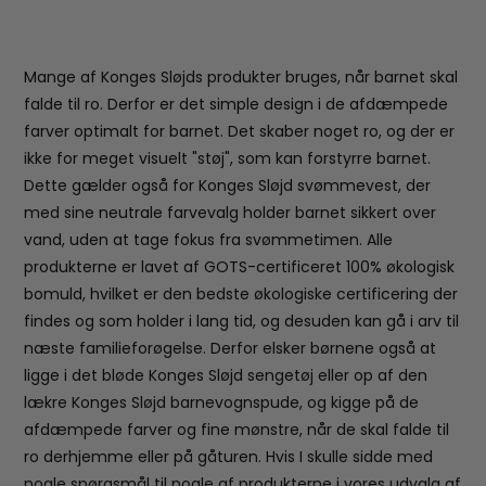
Mange af Konges Sløjds produkter bruges, når barnet skal
falde til ro. Derfor er det simple design i de afdæmpede
farver optimalt for barnet. Det skaber noget ro, og der er
ikke for meget visuelt "støj", som kan forstyrre barnet.
Dette gælder også for Konges Sløjd svømmevest, der
med sine neutrale farvevalg holder barnet sikkert over
vand, uden at tage fokus fra svømmetimen. Alle
produkterne er lavet af GOTS-certificeret 100% økologisk
bomuld, hvilket er den bedste økologiske certificering der
findes og som holder i lang tid, og desuden kan gå i arv til
næste familieforøgelse. Derfor elsker børnene også at
ligge i det bløde Konges Sløjd sengetøj eller op af den
lækre Konges Sløjd barnevognspude, og kigge på de
afdæmpede farver og fine mønstre, når de skal falde til
ro derhjemme eller på gåturen. Hvis I skulle sidde med
nogle spørgsmål til nogle af produkterne i vores udvalg af