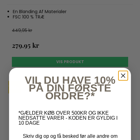
En Blanding Af Materialer
FSC 100 % TRÆ
449,95 kr
279,95 kr
VIS PRODUKT
VIL DU HAVE 10%
PÅ DIN FØRSTE
TILBUD
ORDRE?*
*GÆLDER KØB OVER 500KR OG IKKE
NEDSATTE VARER - KODEN ER GYLDIG I
10 DAGE
Skriv dig op og få besked før alle andre om