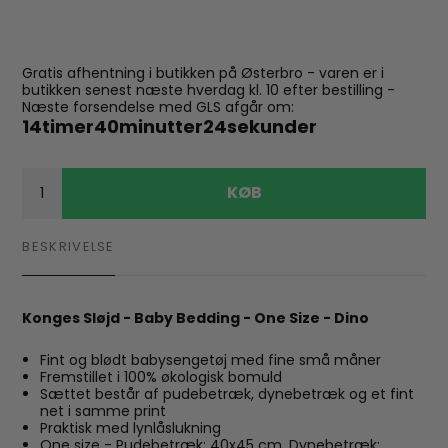
Gratis afhentning i butikken på Østerbro - varen er i
butikken senest næste hverdag kl. 10 efter bestilling -
Næste forsendelse med GLS afgår om:
14
timer
40
minutter
23
sekunder
KØB
BESKRIVELSE
Konges Sløjd - Baby Bedding - One Size - Dino
Fint og blødt babysengetøj med fine små måner
Fremstillet i 100% økologisk bomuld
Sættet består af pudebetræk, dynebetræk og et fint
net i samme print
Praktisk med lynlåslukning
One size - Pudebetræk: 40x45 cm. Dynebetræk: