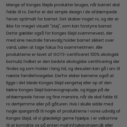
Mange af Konges Sløjds produkter bruges, når barnet skal
falde til ro. Derfor er det simple design i de afdæmpede
farver optimalt for barnet. Det skaber noget ro, og der er
ikke for meget visuelt "støj", som kan forstyrre barnet.
Dette gælder også for Konges Sløjd svømmevest, der
med sine neutrale farvevalg holder barnet sikkert over
vand, uden at tage fokus fra svømmetimen. Alle
produkterne er lavet af GOTS-certificeret 100% økologisk
bomuld, hvilket er den bedste økologiske certificering der
findes og som holder i lang tid, og desuden kan gå i arv til
næste familieforøgelse. Derfor elsker børnene også at
ligge i det bløde Konges Sløjd sengetøj eller op af den
lækre Konges Sløjd barnevognspude, og kigge på de
afdæmpede farver og fine mønstre, når de skal falde til
ro derhjemme eller på gåturen. Hvis I skulle sidde med
nogle spørgsmål til nogle af produkterne i vores udvalg af
Konges Sløjd, vil vi glædeligt gerne hjælpe. I er velkomne
til at kontakte os på enten mail info@arvingen.dk eller