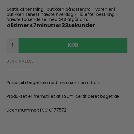
Gratis afhentning i butikken på Østerbro - varen er i
butikken senest næste hverdag kl. 10 efter bestilling -
Næste forsendelse med GLS afgår om:
46
timer
47
minutter
32
sekunder
KØB
BESKRIVELSE
Puslespil i bøgetræ med form som en citron.
Produktet er fremstillet af FSC™-certificeret bøgetræ
Licensnummer: FSC C177572