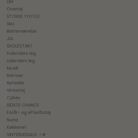
Uld
Overtøj
STOKKE YOYO3
Sko
Børneværelse
JUL
SKOLESTART
Indendørs leg
Udendørs leg
Musik
Bamser
Nyheder
Vintertøj
Cybex
SIDSTE CHANCE
Forår- og efterårstøj
Nuna
Køkkenet
VINTERUDSALG ☃❄