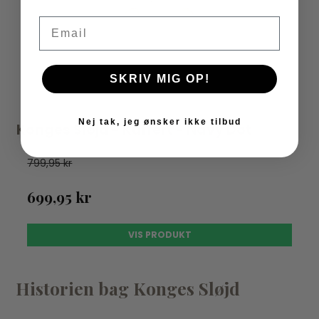
Email
SKRIV MIG OP!
Nej tak, jeg ønsker ikke tilbud
Konges Sløjd - Kuffert - Navy Dot
799,95 kr
699,95 kr
VIS PRODUKT
Historien bag Konges Sløjd