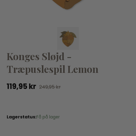
KØB
Konges Sløjd -
Bugaboo
Bugaboo Fox2+Fox3 ramme ALU
Lil
Træpuslespil Lemon
Li
1.360,00 kr
1.460,00 kr
59
119,95 kr
249,95 kr
Lagerstatus:
Få på lager