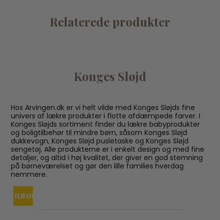
Relaterede produkter
Konges Sløjd
Hos Arvingen.dk er vi helt vilde med Konges Sløjds fine
univers af lækre produkter i flotte afdæmpede farver. I
Konges Sløjds sortiment finder du lækre babyprodukter
og boligtilbehør til mindre børn, såsom Konges Sløjd
dukkevogn, Konges Sløjd pusletaske og Konges Sløjd
sengetøj. Alle produkterne er i enkelt design og med fine
detaljer, og altid i høj kvalitet, der giver en god stemning
på børneværelset og gør den lille families hverdag
nemmere.
TILBUD