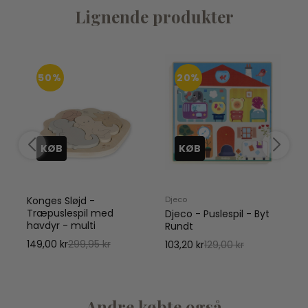
Lignende produkter
50%
20%
KØB
KØB
Konges Sløjd -
Djeco
D
Træpuslespil med
Djeco - Puslespil - Byt
havdyr - multi
Rundt
149,00 kr
299,95 kr
103,20 kr
129,00 kr
Andre købte også