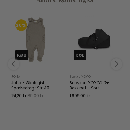
20%
KØB
KØB
JOHA
Stokke YOYO
Joha - Økologisk
Babyzen YOYO2 0+
Sparkedragt Str 40
Bassinet - Sort
151,20 kr
189,00 kr
1.999,00 kr