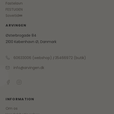
Fastelavn
FESTUGEN
Sovetid💤
ARVINGEN
Østerbrogade 84
2100 København Ø, Danmark
60633006 (webshop)
35466972 (butik)
/
info@arvingen.dk
INFORMATION
Om os