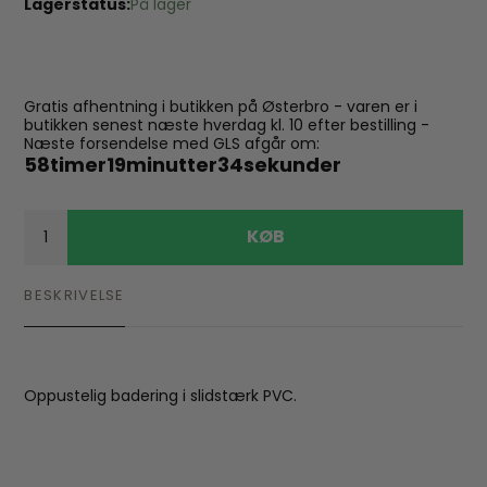
Lagerstatus:
På lager
Gratis afhentning i butikken på Østerbro - varen er i
butikken senest næste hverdag kl. 10 efter bestilling -
Næste forsendelse med GLS afgår om:
58
timer
19
minutter
32
sekunder
KØB
BESKRIVELSE
Oppustelig badering i slidstærk PVC.