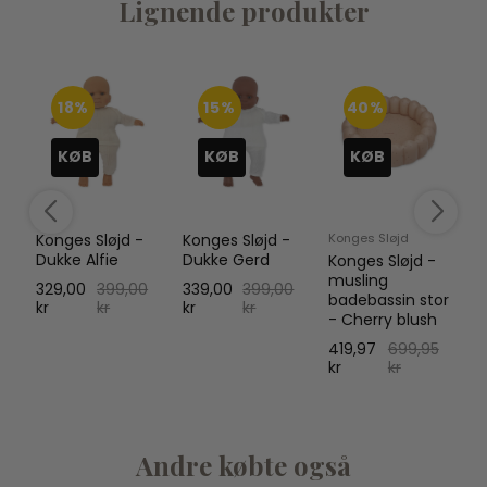
Lignende produkter
18%
15%
40%
KØB
KØB
KØB
Konges Sløjd -
Konges Sløjd -
Konges Sløjd
K
d
Dukke Alfie
Dukke Gerd
P
Konges Sløjd -
s
musling
329,00
399,00
339,00
399,00
G
badebassin stor
kr
kr
kr
kr
B
- Cherry blush
3
419,97
699,95
k
kr
kr
Andre købte også