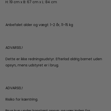
H: 19 cm x B: 67 cm x L: 84 cm
Anbefalet alder og vægt: 1-2 år, 11-15 kg
ADVARSEL!
Dette er ikke redningsudstyr. Efterlad aldrig barnet uden
opsyn, mens udstyret er i brug.
ADVARSEL!
Risiko for kæntring.
Brug kun under konstant opsyn, og vær inden for