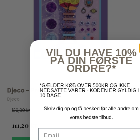
VIL DU HAVE 10%
PÅ DIN FØRSTE
ORDRE?*
*GÆLDER KØB OVER 500KR OG IKKE
Djeco - Perler & Stjerner
NEDSATTE VARER - KODEN ER GYLDIG I
10 DAGE
Djeco
Skriv dig op og få besked før alle andre om
139,00 kr
vores bedste tilbud.
111,20 kr
Email