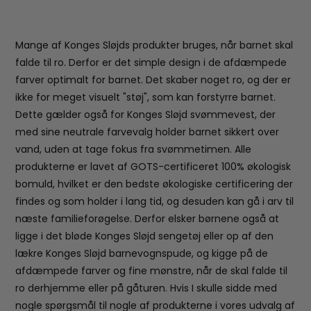
Mange af Konges Sløjds produkter bruges, når barnet skal
falde til ro. Derfor er det simple design i de afdæmpede
farver optimalt for barnet. Det skaber noget ro, og der er
ikke for meget visuelt "støj", som kan forstyrre barnet.
Dette gælder også for Konges Sløjd svømmevest, der
med sine neutrale farvevalg holder barnet sikkert over
vand, uden at tage fokus fra svømmetimen. Alle
produkterne er lavet af GOTS-certificeret 100% økologisk
bomuld, hvilket er den bedste økologiske certificering der
findes og som holder i lang tid, og desuden kan gå i arv til
næste familieforøgelse. Derfor elsker børnene også at
ligge i det bløde Konges Sløjd sengetøj eller op af den
lækre Konges Sløjd barnevognspude, og kigge på de
afdæmpede farver og fine mønstre, når de skal falde til
ro derhjemme eller på gåturen. Hvis I skulle sidde med
nogle spørgsmål til nogle af produkterne i vores udvalg af