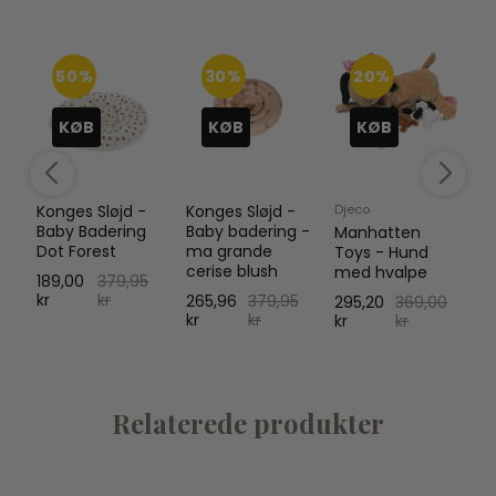
50%
30%
20%
KØB
KØB
KØB
Konges Sløjd -
Konges Sløjd -
Djeco
K
er
Baby Badering
Baby badering -
J
Manhatten
Dot Forest
ma grande
-
Toys - Hund
cerise blush
med hvalpe
189,00
379,95
1
kr
kr
k
265,96
379,95
295,20
369,00
kr
kr
kr
kr
Relaterede produkter