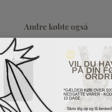
Andre købte også
50%
VIL DU HA
PÅ DIN 
ORDR
*GÆLDER KØB OVER 500
NEDSATTE VARER - KOD
10 DAGE
Skriv dig op og få besked