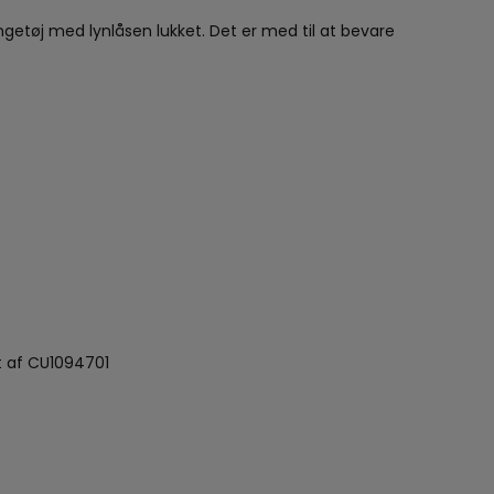
ngetøj med lynlåsen lukket. Det er med til at bevare
et af CU1094701