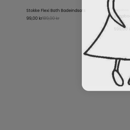
Stokke Flexi Bath Badeindsats
Bugaboo
 blød
Bugaboo
99,00 kr
189,00 kr
Black
599,00 