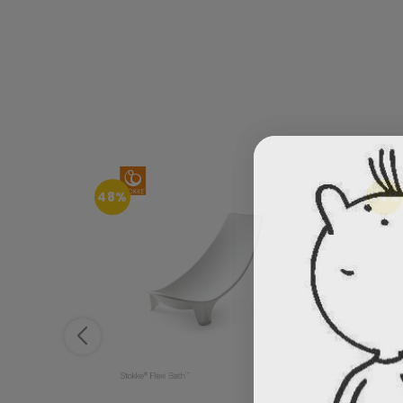
48%
54%