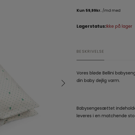
Spil
Seatliner
Skoletasker
Tegne og Male
Trylleri
tel
Lagerstatus:
Ikke på lager
Trækdyr
Wallstickers
tions
BESKRIVELSE
Vores bløde Bellini babysen
din baby dejlig varm.
Babysengesættet indehold
leveres i en matchende sto