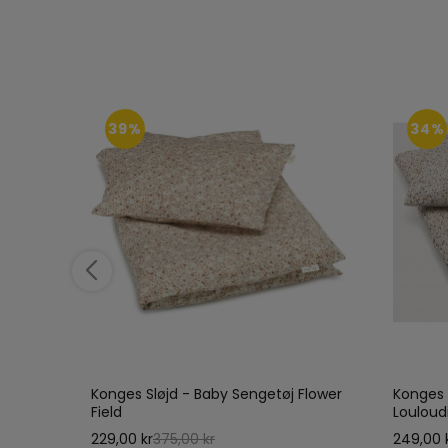
39%
34%
 -
Konges Sløjd - Baby Sengetøj Flower
Konges 
Field
Louloud
229,00 kr
375,00 kr
249,00 