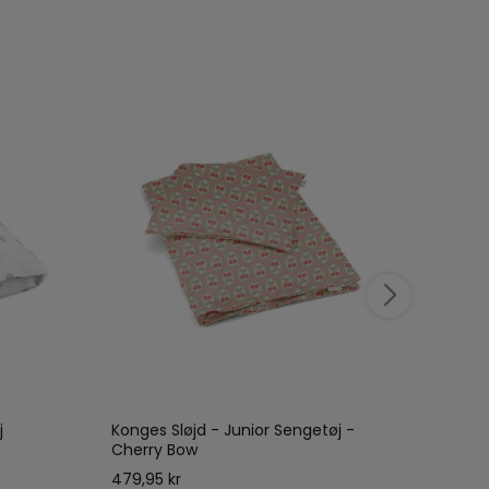
39
j
Konges Sløjd - Junior Sengetøj -
Konges
Cherry Bow
Field
479,95 kr
229,00