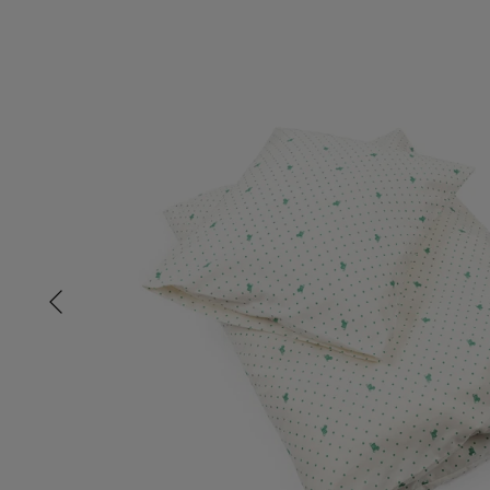
Tisselagen
Svømmeveste
UV T-shirts
UV-dragter
Bugaboo Køreposer
Bugaboo Fox Graphite S
Maclaren Køreposer
Bugaboo Fox Sort Stel
Joha
Bugaboo Fox Special Edi
Lana organic
Molo
Reima
Wheat
Konges Sløjd - Baby Sengetøj Lago Rosa
239,95 kr
299,95 kr