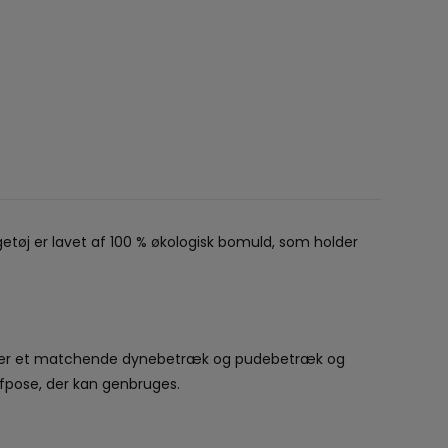
getøj er lavet af 100 % økologisk bomuld, som holder
er et matchende dynebetræk og pudebetræk og
Konges S
fpose, der kan genbruges.
239,95 kr