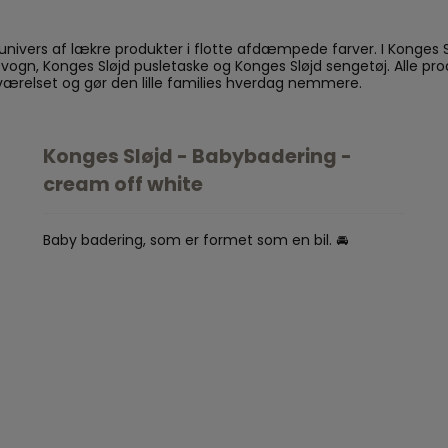
e univers af lækre produkter i flotte afdæmpede farver. I Konges
vogn, Konges Sløjd pusletaske og Konges Sløjd sengetøj. Alle pro
neværelset og gør den lille families hverdag nemmere.
Konges Sløjd - Babybadering -
cream off white
Baby badering, som er formet som en bil. 🚘