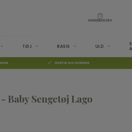
INDKØBSKURV
TØJ
BASIS
ULD
A
IKKEN
HURTIG GLS LEVERING
BECO Bæresele
Moonboon
BOBA 3G Bæresele
Nonomo
☓
 - Baby Sengetøj Lago
on+ og Cameleon3
BOBA 4G
BOBA Air (Rejsebæresele)
BOBA Slynge
20%
Veste og Hoodies Boba