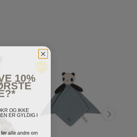
40%
50
VE 10%
FØRSTE
E?*
KR OG IKKE
EN ER GYLDIG I
 før alle andre om