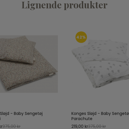
Lignende produkter
42%
Sløjd - Baby Sengetøj
Konges Sløjd - Baby Sengetø
i
Parachute
kr
375,00 kr
219,00 kr
375,00 kr