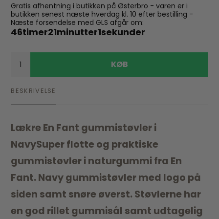
Gratis afhentning i butikken på Østerbro - varen er i
butikken senest næste hverdag kl. 10 efter bestilling -
Næste forsendelse med GLS afgår om:
46
timer
21
minutter
0
sekunder
KØB
BESKRIVELSE
Lækre En Fant gummistøvler i
NavySuper flotte og praktiske
gummistøvler i naturgummi fra En
Fant. Navy gummistøvler med logo på
siden samt snøre øverst. Støvlerne har
en god rillet gummisål samt udtagelig