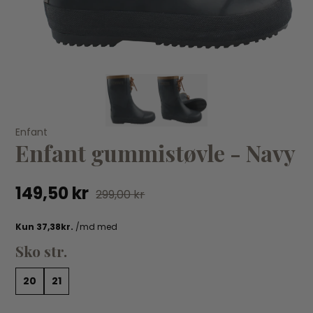
KØB
Konges Sløjd - Kop med tud 2-pak - Lemon
Ko
Enfant
L
Enfant gummistøvle - Navy
119,00 kr
199,00 kr
17
149,50 kr
299,00 kr
Sko str.
20
21