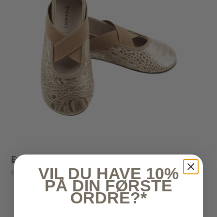
Enfant Ballerina Sutsko Gold
VIL DU HAVE 10%
Enfant
PÅ DIN FØRSTE
299,00 kr
ORDRE?*
VIS PRODUKT