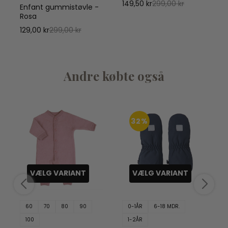
149,50 kr
299,00 kr
Enfant gummistøvle -
Rosa
129,00 kr
299,00 kr
Andre købte også
32%
VÆLG VARIANT
VÆLG VARIANT
60
70
80
90
0-1ÅR
6-18 MDR.
100
1-2ÅR