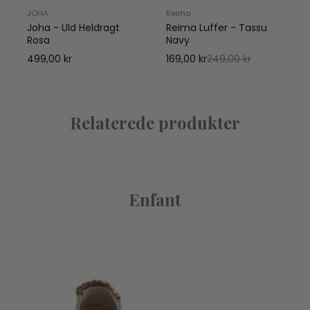
JOHA
Reima
Joha - Uld Heldragt
Reima Luffer - Tassu
Rosa
Navy
1
499,00 kr
169,00 kr
249,00 kr
Relaterede produkter
Enfant