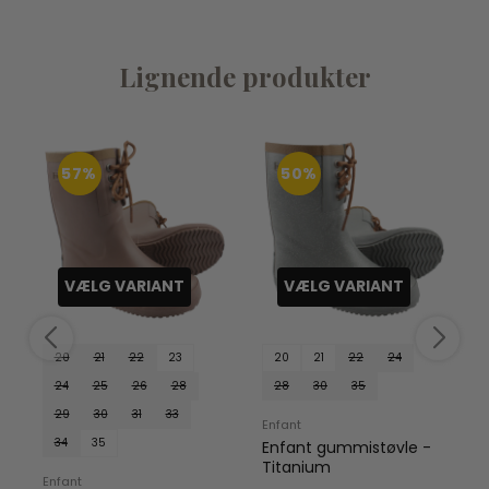
Lignende produkter
57%
50%
VÆLG VARIANT
VÆLG VARIANT
20
21
22
23
20
21
22
24
24
25
26
28
28
30
35
C
29
30
31
33
Enfant
34
35
Enfant gummistøvle -
Titanium
Enfant