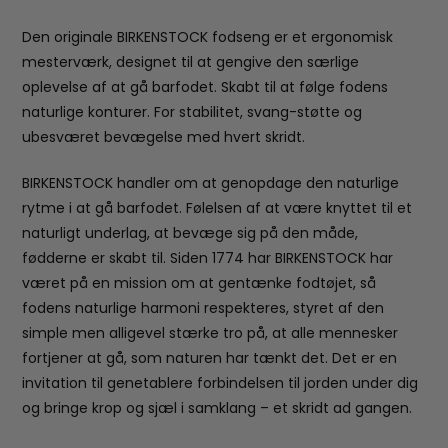
Den originale BIRKENSTOCK fodseng er et ergonomisk
mesterværk, designet til at gengive den særlige
oplevelse af at gå barfodet. Skabt til at følge fodens
naturlige konturer. For stabilitet, svang-støtte og
ubesværet bevægelse med hvert skridt.
BIRKENSTOCK handler om at genopdage den naturlige
rytme i at gå barfodet. Følelsen af at være knyttet til et
naturligt underlag, at bevæge sig på den måde,
fødderne er skabt til. Siden 1774 har BIRKENSTOCK har
været på en mission om at gentænke fodtøjet, så
fodens naturlige harmoni respekteres, styret af den
simple men alligevel stærke tro på, at alle mennesker
fortjener at gå, som naturen har tænkt det. Det er en
invitation til genetablere forbindelsen til jorden under dig
og bringe krop og sjæl i samklang – et skridt ad gangen.