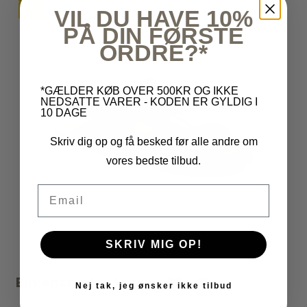
TILBUD
VIL DU HAVE 10%
PÅ DIN FØRSTE
ORDRE?*
*GÆLDER KØB OVER 500KR OG IKKE
NEDSATTE VARER - KODEN ER GYLDIG I
10 DAGE
Skriv dig op og få besked før alle andre om
vores bedste tilbud.
Email
SKRIV MIG OP!
Birkenstock - Arizona BF - Blue
Nej tak, jeg ønsker ikke tilbud