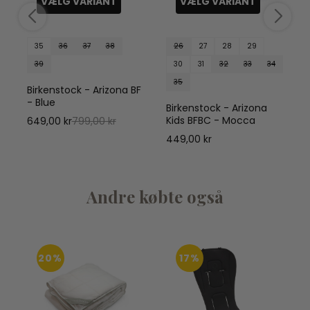
VÆLG VARIANT
VÆLG VARIANT
35
36
37
38
26
27
28
29
39
30
31
32
33
34
35
F
Birkenstock - Arizona BF
- Blue
Birkenstock - Arizona
Kids BFBC - Mocca
649,00 kr
799,00 kr
449,00 kr
Andre købte også
20%
17%