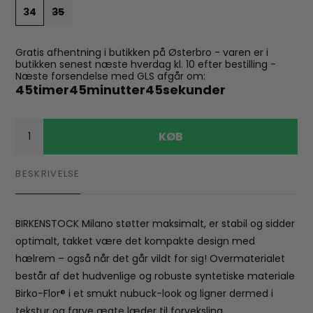
34
35
Gratis afhentning i butikken på Østerbro - varen er i
butikken senest næste hverdag kl. 10 efter bestilling -
Næste forsendelse med GLS afgår om:
45
timer
45
minutter
45
sekunder
KØB
BESKRIVELSE
BIRKENSTOCK Milano støtter maksimalt, er stabil og sidder
optimalt, takket være det kompakte design med
hælrem – også når det går vildt for sig! Overmaterialet
består af det hudvenlige og robuste syntetiske materiale
Birko-Flor® i et smukt nubuck-look og ligner dermed i
tekstur og farve ægte læder til forveksling.