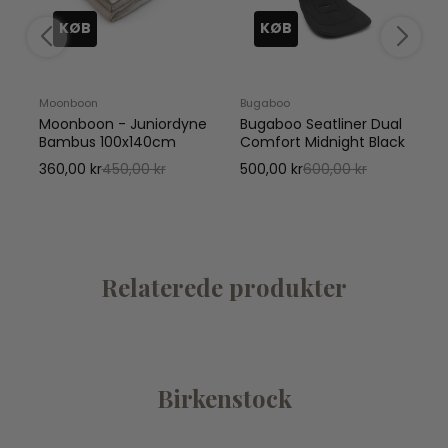
KØB
KØB
Moonboon
Bugaboo
Moonboon - Juniordyne
Bugaboo Seatliner Dual
Bambus 100x140cm
Comfort Midnight Black
1
360,00 kr
450,00 kr
500,00 kr
600,00 kr
Relaterede produkter
Birkenstock