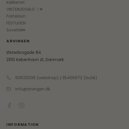
Køkkenet
VINTERUDSALG ☃❄
Fastelavn
FESTUGEN
Sovetid💤
ARVINGEN
Østerbrogade 84
2100 København Ø, Danmark
60633006 (webshop)
35466972 (butik)
/
info@arvingen.dk
INFORMATION