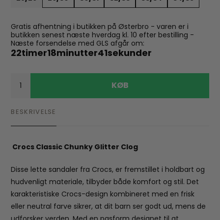
Gratis afhentning i butikken på Østerbro - varen er i
butikken senest næste hverdag kl. 10 efter bestilling -
Næste forsendelse med GLS afgår om:
22
timer
18
minutter
41
sekunder
KØB
BESKRIVELSE
Crocs Classic Chunky Glitter Clog
Disse lette sandaler fra Crocs, er fremstillet i holdbart og
hudvenligt materiale, tilbyder både komfort og stil. Det
karakteristiske Crocs-design kombineret med en frisk
eller neutral farve sikrer, at dit barn ser godt ud, mens de
udforsker verden. Med en pasform designet til at