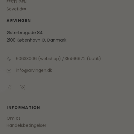
FESTUGEN
Sovetid💤
ARVINGEN
Østerbrogade 84
2100 København Ø, Danmark
60633006 (webshop)
35466972 (butik)
/
info@arvingen.dk
INFORMATION
Om os
Handelsbetingelser