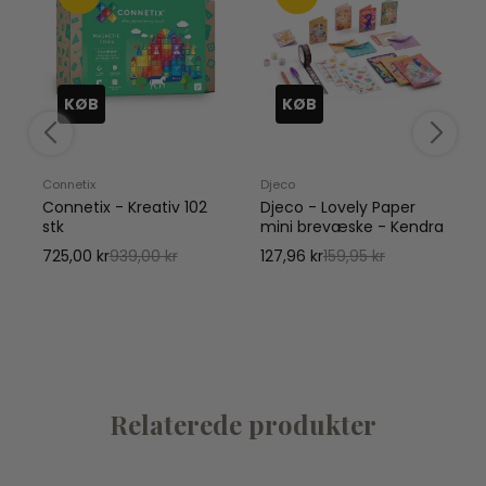
KØB
KØB
Connetix
Djeco
Connetix - Kreativ 102
Djeco - Lovely Paper
V
stk
mini brevæske - Kendra
725,00 kr
939,00 kr
127,96 kr
159,95 kr
y
Relaterede produkter