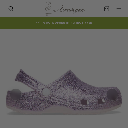
GRATIS AFHENTNING I BUTIKKEN
Måske kunne nogle af disse
☓
produkter have din interesse?