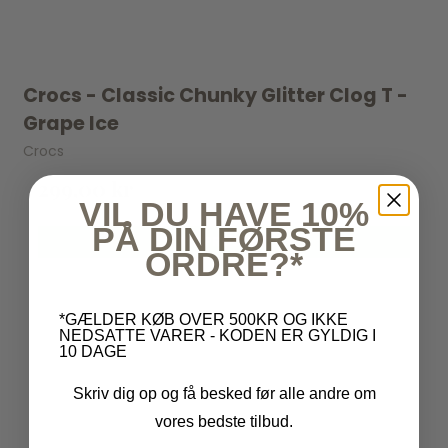
Crocs - Classic Chunky Glitter Clog T -
Grape Ice
Crocs
299,00 kr
VIL DU HAVE 10%
PÅ DIN FØRSTE
VIS PRODUKT
ORDRE?*
*GÆLDER KØB OVER 500KR OG IKKE
NEDSATTE VARER - KODEN ER GYLDIG I
10 DAGE
Skriv dig op og få besked før alle andre om
vores bedste tilbud.