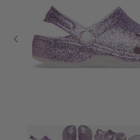
Tisselagen
Svømmeveste
UV T-shirts
UV-dragter
Bugaboo Køreposer
Bugaboo Fox Graphite S
Maclaren Køreposer
Bugaboo Fox Sort Stel
Joha
Bugaboo Fox Special Edi
Lana organic
Molo
Reima
Wheat
VÆLG VARIANT
28/29
29/30
30/31
32/33
33/34
34/35
Crocs
Crocs - Classic Chunky Glitter Clog K - Pink Milk
349,00 kr