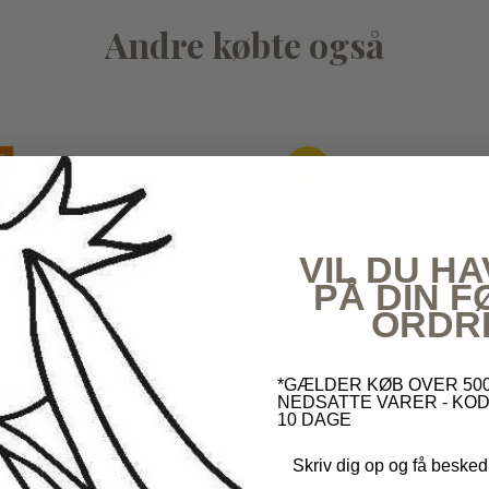
Andre købte også
13%
VIL DU HA
PÅ DIN 
ORDR
*GÆLDER KØB OVER 500
NEDSATTE VARER - KOD
10 DAGE
rapp® Bakke Black
Konges Sløjd - Kuffert - Nav
Skriv dig op og få besked
kr
549,00 kr
699,95 kr
799,95 kr