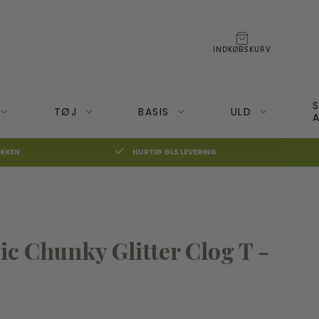
INDKØBSKURV
TØJ
BASIS
ULD
A
IKKEN
HURTIG GLS LEVERING
BECO Bæresele
Moonboon
BOBA 3G Bæresele
Nonomo
☓
ic Chunky Glitter Clog T -
on+ og Cameleon3
BOBA 4G
BOBA Air (Rejsebæresele)
BOBA Slynge
35%
Veste og Hoodies Boba