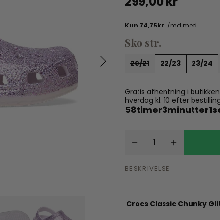
299,00 kr
Spil
Seatliner
Skoletasker
Tegne og Male
Trylleri
Sko str.
tel
Trækdyr
Wallstickers
20/21
22/23
23/24
tions
Gratis afhentning i butikke
hverdag kl. 10 efter bestil
58
timer
3
minutter
0
BESKRIVELSE
Crocs Classic Chunky Gli