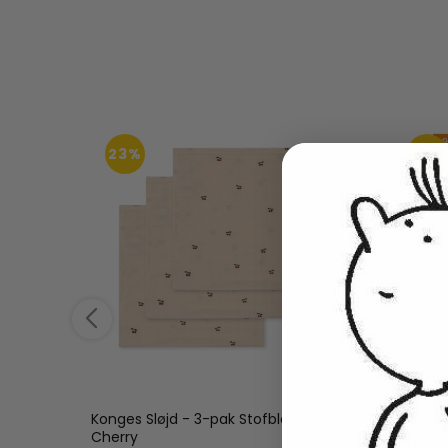
23%
18%
ite
Konges Sløjd - 3-pak Stofbleer -
Tripp T
Cherry
449,00 