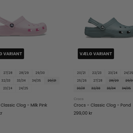
G VARIANT
VÆLG VARIANT
27/28
28/29
29/30
20/21
22/23
23/24
24/2
32/33
33/34
34/35
20/21
25/26
27/28
28/29
29/3
23/24
24/25
30/31
32/33
33/34
34/35
Crocs
Classic Clog - Milk Pink
Crocs - Classic Clog - Pond
kr
299,00 kr