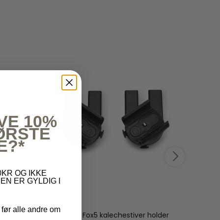
VE 10%
FØRSTE
E?*
KR OG IKKE
EN ER GYLDIG I
y Dot
Bugaboo
Teddy
 før alle andre om
31 cm
Bugaboo Fox5 kalechestiver holder