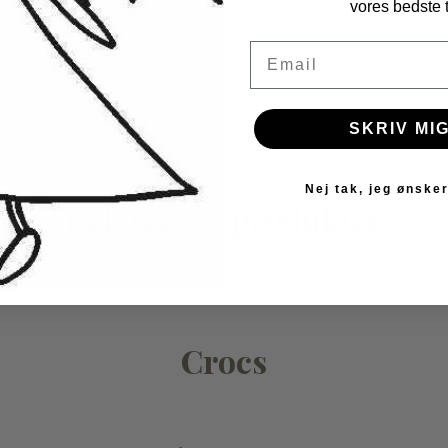
vores bedste t
Email
SKRIV MIG
Nej tak, jeg ønsker
Relaterede produkter
Crocs