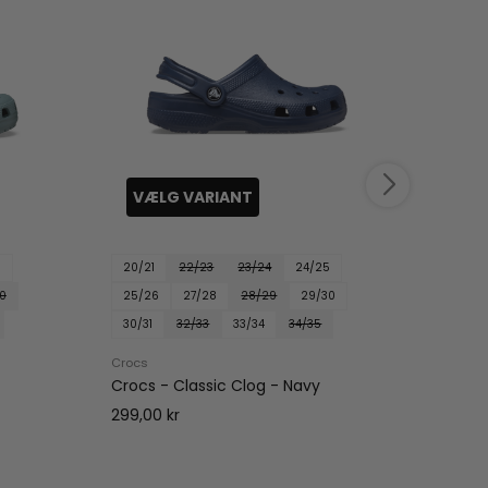
VÆLG VARIANT
VÆ
5
20/21
22/23
23/24
24/25
20/21
0
25/26
27/28
28/29
29/30
25/2
30/31
32/33
33/34
34/35
30/31
Crocs
Crocs
Crocs - Classic Clog - Navy
Crocs 
299,00 kr
299,00