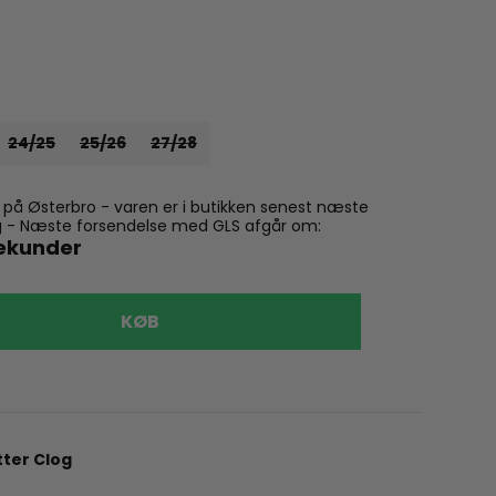
24/25
25/26
27/28
n på Østerbro - varen er i butikken senest næste
ling - Næste forsendelse med GLS afgår om:
sekunder
VÆLG
KØB
26
28
Bisgaard
Bisgaard
tter Clog
489,00 k