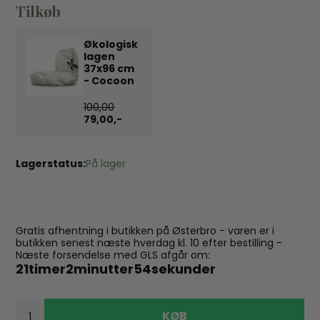
Tilkøb
Økologisk
lagen
37x96 cm
- Cocoon
100,00
79,00,-
Lagerstatus:
På lager
Gratis afhentning i butikken på Østerbro - varen er i
butikken senest næste hverdag kl. 10 efter bestilling -
Næste forsendelse med GLS afgår om:
21
timer
2
minutter
54
sekunder
KØB