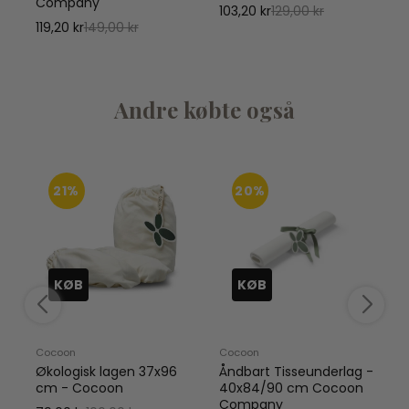
Company
103,20 kr
129,00 kr
1
119,20 kr
149,00 kr
Andre købte også
21%
20%
KØB
KØB
Cocoon
Cocoon
Økologisk lagen 37x96
Åndbart Tisseunderlag -
cm - Cocoon
40x84/90 cm Cocoon
Company