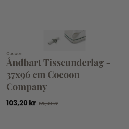
KØB
Cocoon
Cocoon
Co
Åndbart Tisseunderlag -
Åndbart Tisseunderlag Juno - 62x108 cm Cocoon
Øk
Company
39
37x96 cm Cocoon
159,20 kr
199,00 kr
Company
103,20 kr
129,00 kr