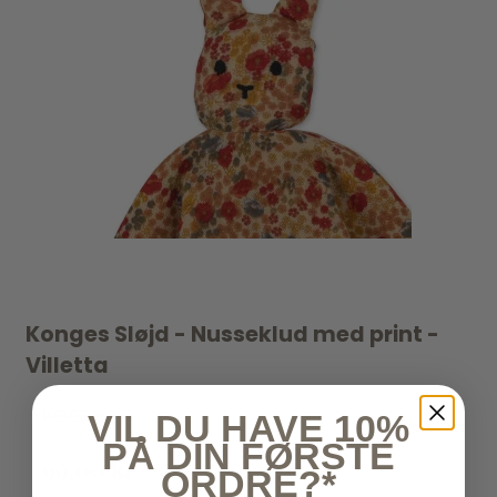
Konges Sløjd - Nusseklud med print -
Villetta
199,95 kr
VIL DU HAVE 10%
PÅ DIN FØRSTE
99,00 kr
ORDRE?*