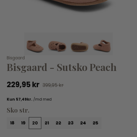
KØB
Bibs
Bi
Bisgaard
Bisgaard - Sutsko Peach
BIBS - Sut i naturgummi/latex Size 2 - Violet Sky
BI
44,95 kr
44
229,95 kr
399,95 kr
Sko str.
18
19
20
21
22
23
24
25