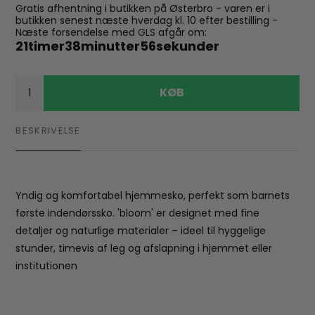
Gratis afhentning i butikken på Østerbro - varen er i
butikken senest næste hverdag kl. 10 efter bestilling -
Næste forsendelse med GLS afgår om:
21
timer
38
minutter
55
sekunder
KØB
BESKRIVELSE
Yndig og komfortabel hjemmesko, perfekt som barnets
første indendørssko. 'bloom' er designet med fine
detaljer og naturlige materialer – ideel til hyggelige
stunder, timevis af leg og afslapning i hjemmet eller
institutionen