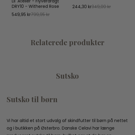
Lil' Atelier - Flyverdragt
DRY10 - Withered Rose
244,30 kr
349,00 kr
1
549,95 kr
799,95 kr
Relaterede produkter
Sutsko
Sutsko til børn
Vi har altid et stort udvalg af skindfutter til børn på nettet
og i butikken på Østerbro. Danske Celavi har længe