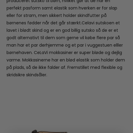
produceret sutsko til børn, hvilket gør at de har en
perfekt pasform samt elastik som hverken er for slap
eller for stram, men sikkert holder skindfutter på
børnenes fødder når det går stærkt.Celavi sutskoen et
lavet i blødt skind og er en god billig sutsko så de er et
godt alternativt til dem som gerne vil købe flere par så
man har et par derhjemme og et par i vuggestuen elller
børnehaven. CeLaVi mokkasiner er super bløde og dejlig
varme. Mokkasinerne har en blød elastik som holder dem
på plads, så de ikke falder af. Fremstillet med flexible og
skridsikre skindsåler.