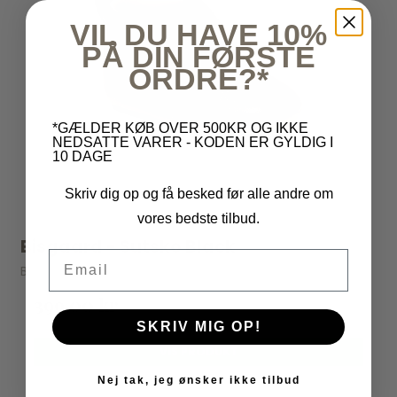
VIL DU HAVE 10%
PÅ DIN FØRSTE
ORDRE?*
*GÆLDER KØB OVER 500KR OG IKKE
NEDSATTE VARER - KODEN ER GYLDIG I
10 DAGE
Skriv dig op og få besked før alle andre om
vores bedste tilbud.
Bisgaard - Sutsko Black
Email
Bisgaard
399,00 kr
SKRIV MIG OP!
VIS PRODUKT
Nej tak, jeg ønsker ikke tilbud