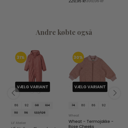
229,95 kr
399,95 kr
Andre købte også
31%
30%
VÆLG VARIANT
VÆLG VARIANT
86
92
98
104
74
80
86
92
110
116
122/128
Wheat
Wheat - Termojakke -
Lil' Atelier
Rose Cheeks