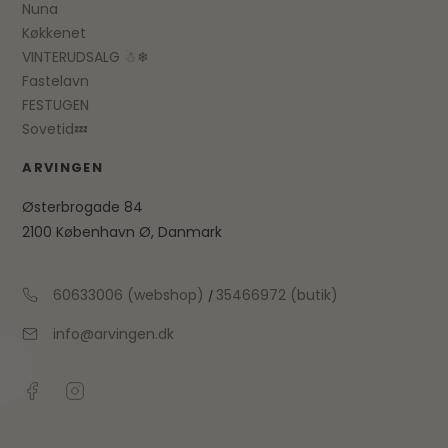
Nuna
Køkkenet
VINTERUDSALG ☃❄
Fastelavn
FESTUGEN
Sovetid💤
ARVINGEN
Østerbrogade 84
2100 København Ø, Danmark
60633006 (webshop)
35466972 (butik)
/
info@arvingen.dk