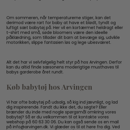
Om sommeren, når temperaturerne stiger, kan det
derimod være rart for baby at have et blødt, tyndt og
luftigt sæt babytøj på. Her vil en kortærmet heldragt eller
t-shirt med små, søde bloomers være den ideelle
påklædning, som tillader dit barn at bevæge sig, udvikle
motorikken, slippe fantasien løs og lege ubesværet.
Alt det har vi selvfølgelig helt styr på hos Arvingen. Derfor
kan du altid finde sæsonens moderigtige musthaves til
babys garderobe året rundt.
Køb babytøj hos Arvingen
Vi har ofte babytøj på udsalg, så kig ind jævnligt, og lad
dig inspirerende. Fandt du ikke det, du søgte? Eller
brænder du inde med nogle spørgsmål omkring vores
babytøj? Så er du velkommen til at kontakte vores
webshop på 60 63 30 06. Du kan også sende os en mail
på info@arvingen.dk. Vi glæder os til at høre fra dig. Ved