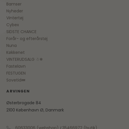
Bamser
Nyheder
Vintertøj
Cybex
SIDSTE CHANCE
Forår- og efterårstøj
Nuna
Køkkenet
VINTERUDSALG ☃❄
Fastelavn
FESTUGEN
Sovetid💤
ARVINGEN
Østerbrogade 84
2100 København Ø, Danmark
60633006 (webshop)
35466972 (butik)
/