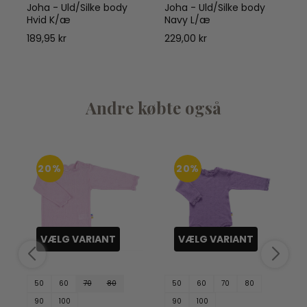
Joha - Uld/Silke body
Joha - Uld/Silke body
d
Hvid K/æ
Navy L/æ
189,95 kr
229,00 kr
Andre købte også
20%
20%
VÆLG VARIANT
VÆLG VARIANT
50
60
70
80
50
60
70
80
90
100
90
100