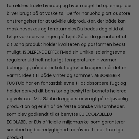
forældres travle hverdag og hvor meget tid og energi der
bliver brugt på at vaske tøj. Derfor har Joha gjort os store
anstrengelser for at udvikle uldprodukter, der både kan
maskinevaskes og tørretumbles.Du bedes dog altid at
følge vaskeanvisningen på tøjet. Så er du garanteret at
dit Joha produkt holder kvaliteten og pasformen bedst
muligt. ISOLERENDE EFFEKTMed sin unikke isoleringsevne
regulerer uld helt naturligt temperaturen - varmer
behageligt, når det er koldt og køler kroppen, når det er
varmt. Ideelt til både vinter og sommer. ABSORBERER
FUGTUld har en fantastisk evne til at absorbere fugt og
holder derved dit barn tør og beskytter barnets helbred
og velvære. MILJØJoha lægger stor vægt på miljøvenlig
produktion og er én af de første danske virksomheder,
som blev godkendt til at benytte EU ECOLABEL.EU
ECOLABEL er EUs officielle miljømærke, som garanterer
sundhed og bæredygtighed fra råvare til det færdige
produkt.