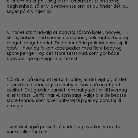
eller om du er på udkig efter festsættet til en særlig
begivenhed, så er vi overbeviste om, at du finder det, du
søger på Arvingen.dk.
Vi har et stort udvalg af babytøj såsom kjoler, bodyer, T-
shirts, bukser med snører, cardiganer, heldragter, huer og
meget, meget andet. Du finder både praktisk basistøj til
baby – hvor du fx kan købe pakker med flere body og
spare penge – og det store festskrud, som gør både
babydrenge og -piger klar til fest.
Når du er på udkig efter tøj til baby, er det vigtigt, at det
er praktisk, behageligt for baby at have på og af god
kvalitet. Det gælder uanset, om babytøjet er til hverdag
eller til fest. Derfor har vi, som sagt, valgt alle de bedste
store brands, som laver babytøj til piger og babytøj til
drenge.
Tøjet skal også passe til årstiden og hverken være for
varmt eller for koldt.