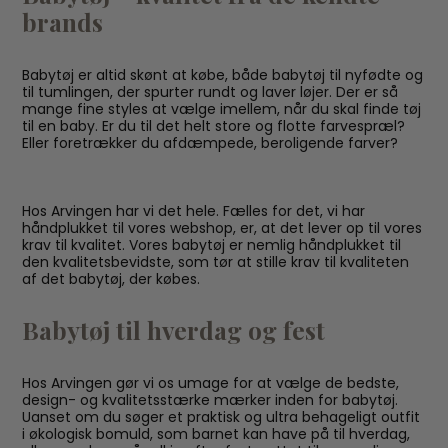
brands
Babytøj er altid skønt at købe, både babytøj til nyfødte og
til tumlingen, der spurter rundt og laver løjer. Der er så
mange fine styles at vælge imellem, når du skal finde tøj
til en baby. Er du til det helt store og flotte farvespræl?
Eller foretrækker du afdæmpede, beroligende farver?
Hos Arvingen har vi det hele. Fælles for det, vi har
håndplukket til vores webshop, er, at det lever op til vores
krav til kvalitet. Vores babytøj er nemlig håndplukket til
den kvalitetsbevidste, som tør at stille krav til kvaliteten
af det babytøj, der købes.
Babytøj til hverdag og fest
Hos Arvingen gør vi os umage for at vælge de bedste,
design- og kvalitetsstærke mærker inden for babytøj.
Uanset om du søger et praktisk og ultra behageligt outfit
i økologisk bomuld, som barnet kan have på til hverdag,