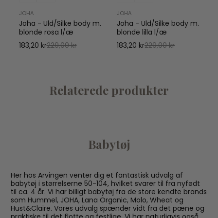
JOHA
JOHA
Joha - Uld/Silke body m.
Joha - Uld/Silke body m.
blonde rosa l/æ
blonde lilla l/æ
183,20 kr
229,00 kr
183,20 kr
229,00 kr
Relaterede produkter
Babytøj
Her hos Arvingen venter dig et fantastisk udvalg af
babytøj i størrelserne 50-104, hvilket svarer til fra nyfødt
til ca. 4 år. Vi har billigt babytøj fra de store kendte brands
som Hummel, JOHA, Lana Organic, Molo, Wheat og
Hust&Claire. Vores udvalg spænder vidt fra det pæne og
praktiske til det flotte og festlige. Vi har naturligvis også