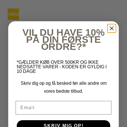
TILBUD
VIL DU HAVE 10%
PÅ DIN FØRSTE
ORDRE?*
*GÆLDER KØB OVER 500KR OG IKKE
NEDSATTE VARER - KODEN ER GYLDIG I
10 DAGE
Skriv dig op og få besked før alle andre om
vores bedste tilbud.
Email
SKRIV MIG OP!