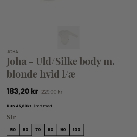
VÆLG VARIANT
JOHA
50
60
70
80
90
100
Joha - Uld/Silke body m.
JOHA
JO
blonde hvid l/æ
Joha - Uld body Rosa l/æ
Jo
199,95 kr
15
183,20 kr
229,00 kr
Str
50
60
70
80
90
100