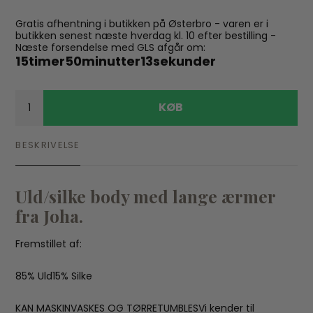
Gratis afhentning i butikken på Østerbro - varen er i
butikken senest næste hverdag kl. 10 efter bestilling -
Næste forsendelse med GLS afgår om:
15
timer
50
minutter
12
sekunder
KØB
BESKRIVELSE
Uld/silke body med lange ærmer
fra Joha.
Fremstillet af:
85% Uld15% Silke
KAN MASKINVASKES OG TØRRETUMBLESVi kender til