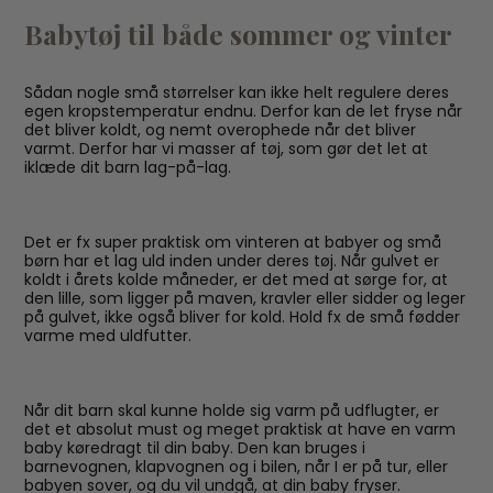
Babytøj til både sommer og vinter
Sådan nogle små størrelser kan ikke helt regulere deres
egen kropstemperatur endnu. Derfor kan de let fryse når
det bliver koldt, og nemt overophede når det bliver
varmt. Derfor har vi masser af tøj, som gør det let at
iklæde dit barn lag-på-lag.
Det er fx super praktisk om vinteren at babyer og små
børn har et lag uld inden under deres tøj. Når gulvet er
koldt i årets kolde måneder, er det med at sørge for, at
den lille, som ligger på maven, kravler eller sidder og leger
på gulvet, ikke også bliver for kold. Hold fx de små fødder
varme med uldfutter.
Når dit barn skal kunne holde sig varm på udflugter, er
det et absolut must og meget praktisk at have en varm
baby køredragt til din baby. Den kan bruges i
barnevognen, klapvognen og i bilen, når I er på tur, eller
babyen sover, og du vil undgå, at din baby fryser.