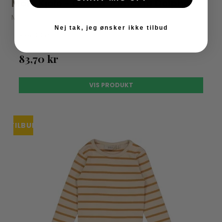
Molo Kjole - Corina Jumping Dolphin
Molo
Nej tak, jeg ønsker ikke tilbud
279,00 kr
83,70 kr
VIS PRODUKT
TILBUD
UDSOLGT