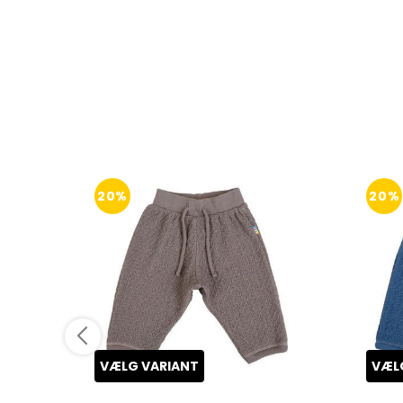
20%
20%
VÆLG VARIANT
VÆL