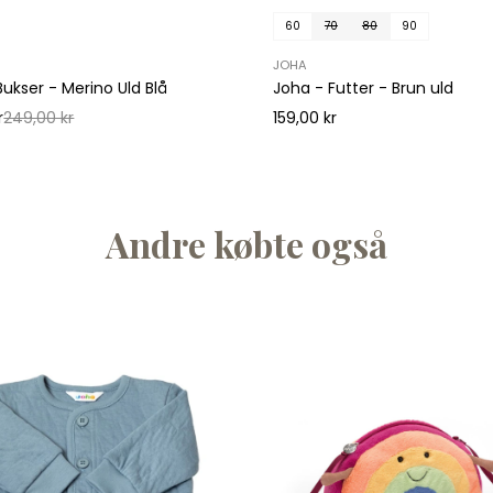
60
70
80
90
JOHA
Bukser - Merino Uld Blå
Joha - Futter - Brun uld
r
249,00 kr
159,00 kr
Andre købte også