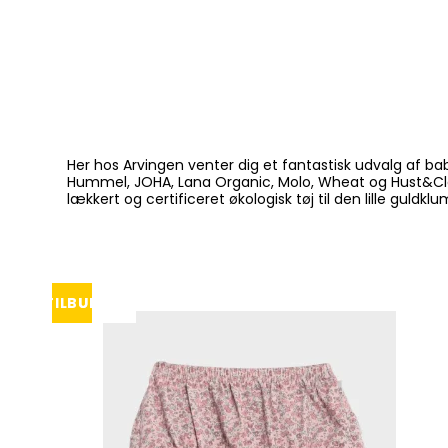
Her hos Arvingen venter dig et fantastisk udvalg af babyt
Hummel, JOHA, Lana Organic, Molo, Wheat og Hust&Clair
lækkert og certificeret økologisk tøj til den lille guldkl
TILBUD
UDSOLGT