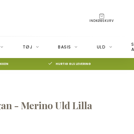
INDKØBSKURV
TØJ
BASIS
ULD
A
IKKEN
HURTIG GLS LEVERING
BECO Bæresele
Moonboon
BOBA 3G Bæresele
Nonomo
☓
an - Merino Uld Lilla
on+ og Cameleon3
BOBA 4G
BOBA Air (Rejsebæresele)
BOBA Slynge
20%
Veste og Hoodies Boba