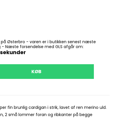
n på Østerbro - varen er i butikken senest næste
ling - Næste forsendelse med GLS afgår om:
sekunder
KØB
VÆLG
70
r fin brunlig cardigan i strik, lavet af ren merino uld.
JOHA
ten, 2 små lommer foran og ribkanter på begge
Joha - C
263,20 kr