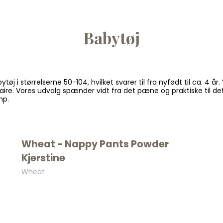
vores bedste t
Email
Babytøj
SKRIV MIG
øj i størrelserne 50-104, hvilket svarer til fra nyfødt til ca. 4 år
e. Vores udvalg spænder vidt fra det pæne og praktiske til det f
Nej tak, jeg ønsker
ump.
Wheat - Nappy Pants Powder
Kjerstine
Wheat