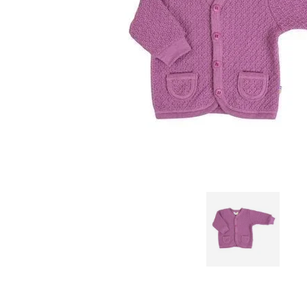
Tisselagen
Svømmeveste
UV T-shirts
UV-dragter
Bugaboo Køreposer
Bugaboo Fox Graphite S
Maclaren Køreposer
Bugaboo Fox Sort Stel
Joha
Bugaboo Fox Special Edi
Lana organic
Molo
Reima
Wheat
VÆLG VARIANT
60
70
80
90
100
JOHA
JOHA - Cardigan Beige
149,00 kr
299,00 kr