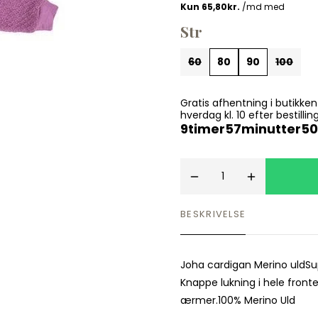
Spil
Seatliner
Skoletasker
Str
Tegne og Male
Trylleri
tel
60
80
90
100
Trækdyr
Wallstickers
tions
Gratis afhentning i butikke
hverdag kl. 10 efter bestil
9
timer
57
minutter
49
BESKRIVELSE
Joha cardigan Merino uldSupe
Knappe lukning i hele fron
ærmer.100% Merino Uld