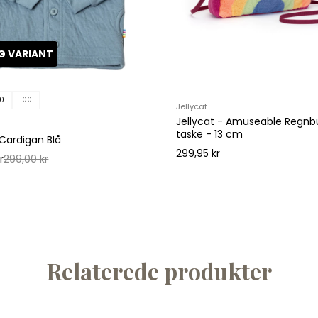
G VARIANT
0
100
Jellycat
Jellycat - Amuseable Regnb
taske - 13 cm
Cardigan Blå
299,95 kr
r
299,00 kr
VIL DU HA
PÅ DIN 
ORDR
*GÆLDER KØB OVER 500
Relaterede produkter
NEDSATTE VARER - KOD
10 DAGE
Skriv dig op og få besked