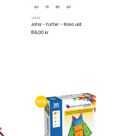
60
70
80
90
60
JOHA
JOHA
Joha - Futter - Rosa uld
Joha -
159,00 kr
159,00
10%
50