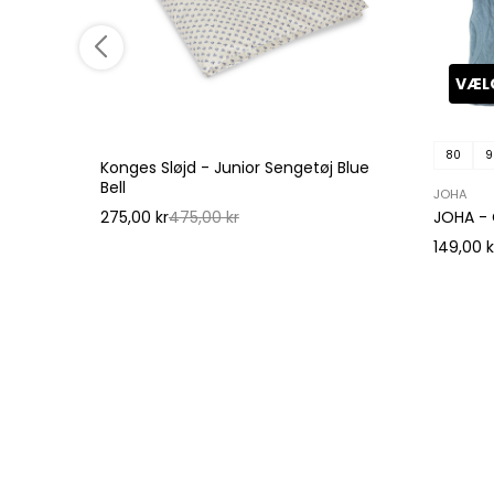
VÆL
80
9
Konges Sløjd - Junior Sengetøj Blue
 bunny
Bell
JOHA
275,00 kr
475,00 kr
JOHA - 
149,00 k