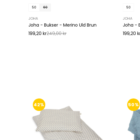
50
60
50
JOHA
JOHA
Joha - Bukser - Merino Uld Brun
Joha - 
199,20 kr
249,00 kr
199,20 k
42%
50%