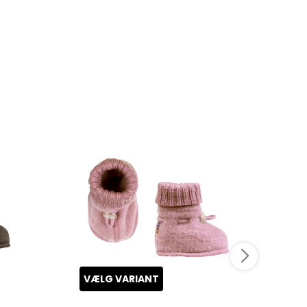
VÆLG VARIANT
VÆ