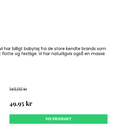
ilbud.
 OP!
. Vi har billigt babytøj fra de store kendte brands som
lotte og festlige. Vi har naturligvis også en masse
 ikke tilbud
149,00 kr
49,95 kr
VIS PRODUKT