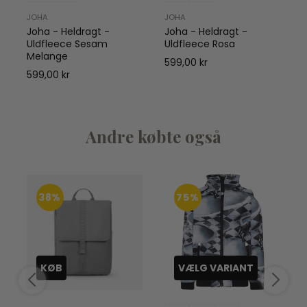
d
JOHA
JOHA
Joha - Heldragt -
Joha - Heldragt -
Uldfleece Sesam
Uldfleece Rosa
Melange
599,00 kr
599,00 kr
Andre købte også
38%
75%
KØB
VÆLG VARIANT