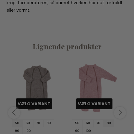
kropstemperaturen, så barnet hverken har det for koldt
eller varmt.
Lignende produkter
VÆLG VARIANT
VÆLG VARIANT
50
60
70
80
50
60
70
80
90
100
90
100