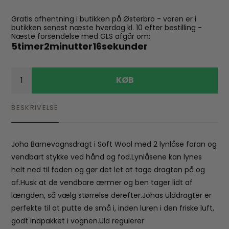
Gratis afhentning i butikken på Østerbro - varen er i
butikken senest næste hverdag kl. 10 efter bestilling -
Næste forsendelse med GLS afgår om:
5
timer
2
minutter
16
sekunder
KØB
BESKRIVELSE
Joha Barnevognsdragt i Soft Wool med 2 lynlåse foran og
vendbart stykke ved hånd og fod.Lynlåsene kan lynes
helt ned til foden og gør det let at tage dragten på og
af.Husk at de vendbare ærmer og ben tager lidt af
længden, så vælg størrelse derefter.Johas ulddragter er
perfekte til at putte de små i, inden luren i den friske luft,
godt indpakket i vognen.Uld regulerer