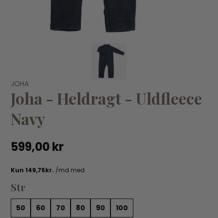
VÆLG VARIANT
JOHA
60
70
80
90
Joha - Heldragt - Uldfleece
JOHA
JO
Navy
Joha - Futter - Navy uld
Jo
159,00 kr
13
599,00 kr
Str
50
60
70
80
90
100