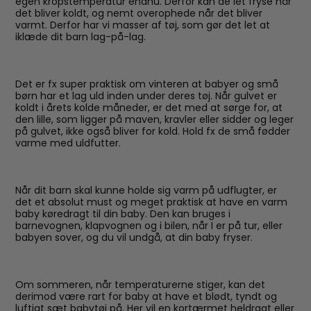
egen kropstemperatur endnu. Derfor kan de let fryse når
det bliver koldt, og nemt overophede når det bliver
varmt. Derfor har vi masser af tøj, som gør det let at
iklæde dit barn lag-på-lag.
Det er fx super praktisk om vinteren at babyer og små
børn har et lag uld inden under deres tøj. Når gulvet er
koldt i årets kolde måneder, er det med at sørge for, at
den lille, som ligger på maven, kravler eller sidder og leger
på gulvet, ikke også bliver for kold. Hold fx de små fødder
varme med uldfutter.
Når dit barn skal kunne holde sig varm på udflugter, er
det et absolut must og meget praktisk at have en varm
baby køredragt til din baby. Den kan bruges i
barnevognen, klapvognen og i bilen, når I er på tur, eller
babyen sover, og du vil undgå, at din baby fryser.
Om sommeren, når temperaturerne stiger, kan det
derimod være rart for baby at have et blødt, tyndt og
luftigt sæt babytøj på. Her vil en kortærmet heldragt eller