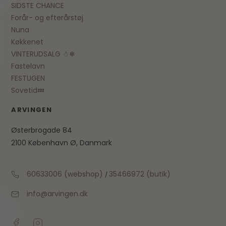
SIDSTE CHANCE
Forår- og efterårstøj
Nuna
Køkkenet
VINTERUDSALG ☃❄
Fastelavn
FESTUGEN
Sovetid💤
ARVINGEN
Østerbrogade 84
2100 København Ø, Danmark
60633006 (webshop)
35466972 (butik)
/
info@arvingen.dk