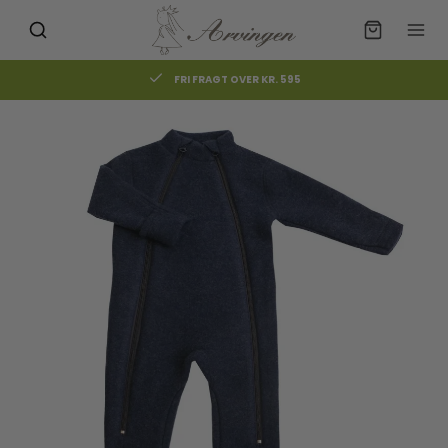
FRI FRAGT OVER KR. 595
Måske kunne nogle af disse
☓
produkter have din interesse?