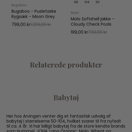
98
104
110
Bugaboo
Bugaboo - Pusletaske
Molo
Rygsæk - Moon Grey
Molo Softshell jakke -
Cloudy Check Pools
799,00 kr
1.299,00 kr
199,00 kr
799,00 kr
Relaterede produkter
Babytøj
Her hos Arvingen venter dig et fantastisk udvalg af
babytøj i størrelserne 50-104, hvilket svarer til fra nyfødt
til ca. 4 år. Vi har billigt babytøj fra de store kendte brands
som Hummel, JOHA, Lana Organic, Molo, Wheat og