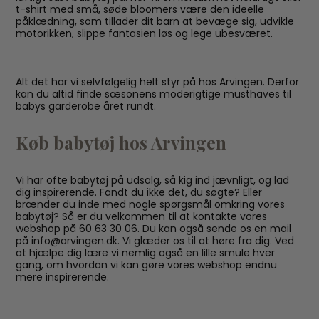
t-shirt med små, søde bloomers være den ideelle
påklædning, som tillader dit barn at bevæge sig, udvikle
motorikken, slippe fantasien løs og lege ubesværet.
Alt det har vi selvfølgelig helt styr på hos Arvingen. Derfor
kan du altid finde sæsonens moderigtige musthaves til
babys garderobe året rundt.
Køb babytøj hos Arvingen
Vi har ofte babytøj på udsalg, så kig ind jævnligt, og lad
dig inspirerende. Fandt du ikke det, du søgte? Eller
brænder du inde med nogle spørgsmål omkring vores
babytøj? Så er du velkommen til at kontakte vores
webshop på 60 63 30 06. Du kan også sende os en mail
på info@arvingen.dk. Vi glæder os til at høre fra dig. Ved
at hjælpe dig lære vi nemlig også en lille smule hver
gang, om hvordan vi kan gøre vores webshop endnu
mere inspirerende.