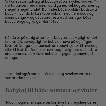
Vi har et stort udvalg af babytøj såsom kjoler, bodyer, T-
shirts, bukser med snører, cardiganer, heldragter, huer og
meget, meget andet. Du finder både praktisk basistøj til
baby – hvor du fx kan købe pakker med flere body og
spare penge – og det store festskrud, som gør både
babydrenge og -piger klar til fest.
Når du er på udkig efter tøj til baby, er det vigtigt, at det
er praktisk, behageligt for baby at have på og af god
kvalitet. Det gælder uanset, om babytøjet er til hverdag
eller til fest. Derfor har vi, som sagt, valgt alle de bedste
store brands, som laver babytøj til piger og babytøj til
drenge.
Tøjet skal også passe til årstiden og hverken være for
varmt eller for koldt.
Babytøj til både sommer og vinter
Sådan nogle små størrelser kan ikke helt regulere deres