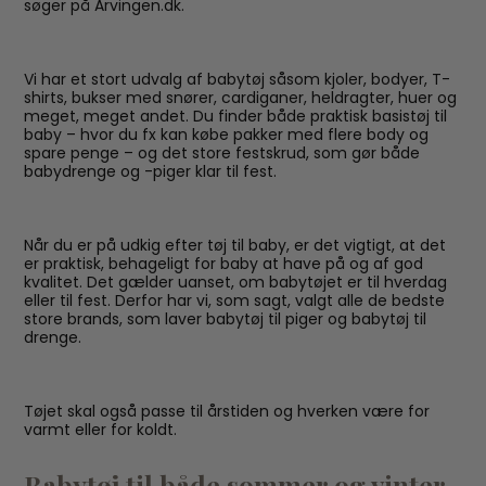
søger på Arvingen.dk.
Vi har et stort udvalg af babytøj såsom kjoler, bodyer, T-
shirts, bukser med snører, cardiganer, heldragter, huer og
meget, meget andet. Du finder både praktisk basistøj til
baby – hvor du fx kan købe pakker med flere body og
spare penge – og det store festskrud, som gør både
babydrenge og -piger klar til fest.
Når du er på udkig efter tøj til baby, er det vigtigt, at det
er praktisk, behageligt for baby at have på og af god
kvalitet. Det gælder uanset, om babytøjet er til hverdag
eller til fest. Derfor har vi, som sagt, valgt alle de bedste
store brands, som laver babytøj til piger og babytøj til
drenge.
Tøjet skal også passe til årstiden og hverken være for
varmt eller for koldt.
Babytøj til både sommer og vinter