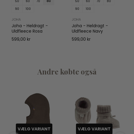
50
60
70
80
50
60
70
80
90
100
90
100
JOHA
JOHA
Joha - Heldragt -
Joha - Heldragt -
Uldfleece Rosa
Uldfleece Navy
599,00 kr
599,00 kr
Andre købte også
VÆLG VARIANT
VÆLG VARIANT