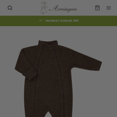
FRI FRAGT OVER KR. 595
Måske kunne nogle af disse
☓
produkter have din interesse?