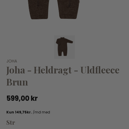
VÆLG VARIANT
60
70
80
90
JOHA
JOHA
JO
Joha - Heldragt - Uldfleece
Joha - Futter - Råhvid uld
Jo
159,00 kr
14
Brun
599,00 kr
Str