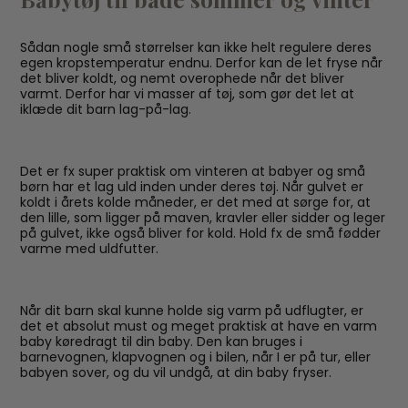
Sådan nogle små størrelser kan ikke helt regulere deres
egen kropstemperatur endnu. Derfor kan de let fryse når
det bliver koldt, og nemt overophede når det bliver
varmt. Derfor har vi masser af tøj, som gør det let at
iklæde dit barn lag-på-lag.
Det er fx super praktisk om vinteren at babyer og små
børn har et lag uld inden under deres tøj. Når gulvet er
koldt i årets kolde måneder, er det med at sørge for, at
den lille, som ligger på maven, kravler eller sidder og leger
på gulvet, ikke også bliver for kold. Hold fx de små fødder
varme med uldfutter.
Når dit barn skal kunne holde sig varm på udflugter, er
det et absolut must og meget praktisk at have en varm
baby køredragt til din baby. Den kan bruges i
barnevognen, klapvognen og i bilen, når I er på tur, eller
babyen sover, og du vil undgå, at din baby fryser.