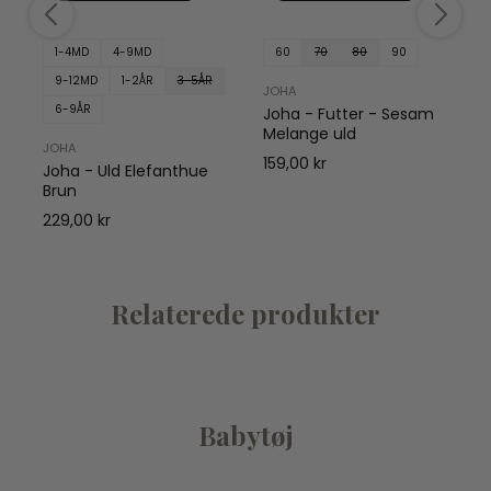
1-4MD
4-9MD
60
70
80
90
9-12MD
1-2ÅR
3-5ÅR
JOHA
6-9ÅR
Joha - Futter - Sesam
Melange uld
JOHA
159,00 kr
Joha - Uld Elefanthue
Brun
229,00 kr
Relaterede produkter
Babytøj