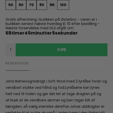
50
60
70
80
90
100
Gratis afhentning i butikken på Østerbro - varen er i
butikken senest næste hverdag kl. 10 efter bestilling -
Næste forsendelse med GLS afgår om:
68
timer
45
minutter
5
sekunder
KØB
BESKRIVELSE
Joha Barnevognsdragt i Soft Wool med 2 lynlåse foran og
vendbart stykke ved hånd og fod.Lynlåsene kan lynes
helt ned til foden og gør det let at tage dragten på og
af.Husk at de vendbare ærmer og ben tager lidt af
længden, så vælg størrelse derefter.Johas ulddragter er
perfekte til at putte de små i, inden luren i den friske luft,