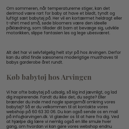
Om sommeren, når temperaturerne stiger, kan det
derimod være rart for baby at have et blødt, tyndt og
luftigt sæt babytøj på. Her vil en kortærmet heldragt eller
t-shirt med små, søde bloomers være den ideelle
påklædning, som tillader dit barn at bevæge sig, udvikle
motorikken, slippe fantasien løs og lege ubesværet.
Alt det har vi selvfølgelig helt styr på hos Arvingen. Derfor
kan du altid finde sæsonens moderigtige musthaves til
babys garderobe året rundt.
Køb babytøj hos Arvingen
Vi har ofte babytøj på udsalg, så kig ind jævnligt, og lad
dig inspirerende. Fandt du ikke det, du søgte? Eller
brænder du inde med nogle spørgsmål omkring vores
babytøj? Så er du velkommen til at kontakte vores
webshop på 60 63 30 06. Du kan også sende os en mail
på info@arvingen.dk. Vi glæder os til at høre fra dig. Ved
at hjælpe dig lære vi nemlig også en lille smule hver
gang, om hvordan vi kan gøre vores webshop endnu