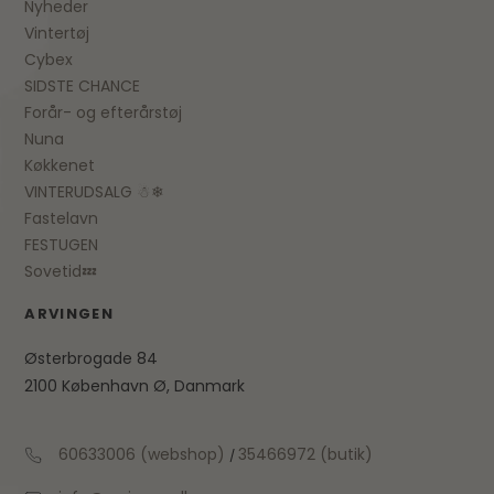
Nyheder
Vintertøj
Cybex
SIDSTE CHANCE
Forår- og efterårstøj
Nuna
Køkkenet
VINTERUDSALG ☃❄
Fastelavn
FESTUGEN
Sovetid💤
ARVINGEN
Østerbrogade 84
2100 København Ø, Danmark
60633006 (webshop)
35466972 (butik)
/