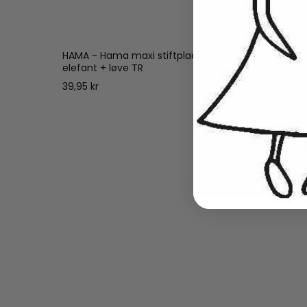
HAMA - Hama maxi stiftplader lille
Djeco
elefant + løve TR
r
Djeco P
39,95 kr
111,20 kr
1