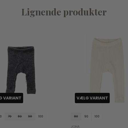
Lignende produkter
G VARIANT
VÆLG VARIANT
0
70
80
90
100
80
90
100
JOHA