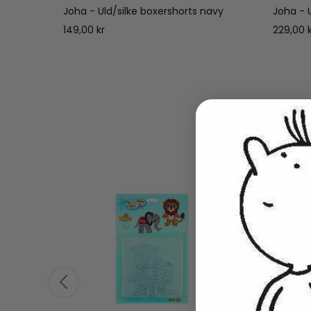
Joha - Uld/silke boxershorts navy
Joha - 
149,00 kr
229,00 
20%