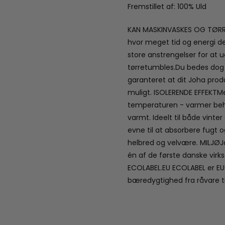
Fremstillet af: 100% Uld
KAN MASKINVASKES OG TØRRET
hvor meget tid og energi der
store anstrengelser for at 
tørretumbles.Du bedes dog a
garanteret at dit Joha pro
muligt. ISOLERENDE EFFEKTMed
temperaturen - varmer behag
varmt. Ideelt til både vint
evne til at absorbere fugt 
helbred og velvære. MILJØJ
én af de første danske virk
ECOLABEL.EU ECOLABEL er EU
bæredygtighed fra råvare ti