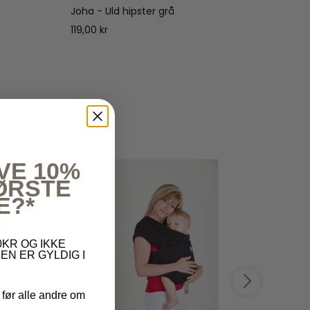
Joha - Uld hipster grå
Joha -
119,00 kr
169,00
VE 10%
FØRSTE
E?*
KR OG IKKE
EN ER GYLDIG I
 før alle andre om