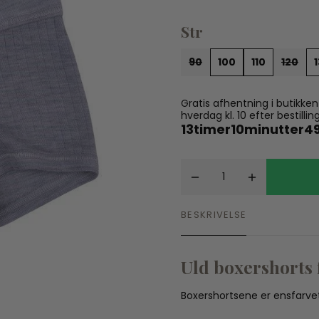
Spil
Seatliner
Skoletasker
Str
Tegne og Male
Trylleri
tel
90
100
110
120
Trækdyr
Wallstickers
tions
Gratis afhentning i butikke
hverdag kl. 10 efter bestil
13
timer
10
minutter
4
BESKRIVELSE
Uld boxershorts 
Boxershortsene er ensfarvet g