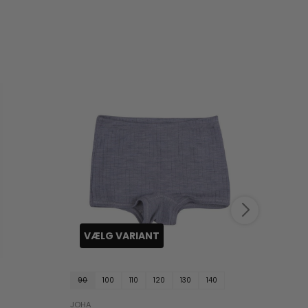
VÆLG VARIANT
VÆ
90
100
110
120
130
140
90
JOHA
JOHA