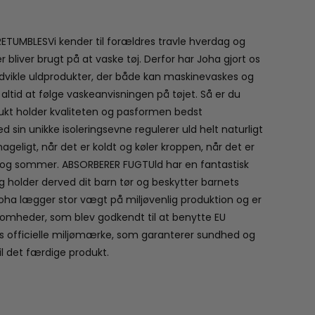
UMBLESVi kender til forældres travle hverdag og
 bliver brugt på at vaske tøj. Derfor har Joha gjort os
udvikle uldprodukter, der både kan maskinevaskes og
ltid at følge vaskeanvisningen på tøjet. Så er du
dukt holder kvaliteten og pasformen bedst
 sin unikke isoleringsevne regulerer uld helt naturligt
eligt, når det er koldt og køler kroppen, når det er
er og sommer. ABSORBERER FUGTUld har en fantastisk
og holder derved dit barn tør og beskytter barnets
oha lægger stor vægt på miljøvenlig produktion og er
somheder, som blev godkendt til at benytte EU
s officielle miljømærke, som garanterer sundhed og
l det færdige produkt.