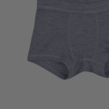
Tisselagen
Svømmeveste
UV T-shirts
UV-dragter
Bugaboo Køreposer
Bugaboo Fox Graphite S
Maclaren Køreposer
Bugaboo Fox Sort Stel
Joha
Bugaboo Fox Special Edi
Lana organic
Molo
Reima
Wheat
VÆLG VARIANT
80
86
92
98
104
110
116
122
128
Celavi
Mikkline 2-delt regntøj - Dusty Olive
249,00 kr
299,00 kr