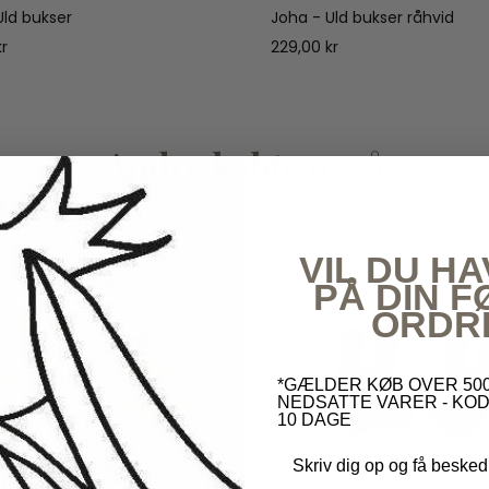
Uld bukser
Joha - Uld bukser råhvid
kr
229,00 kr
Andre købte også
VIL DU HA
PÅ DIN 
ORDR
*GÆLDER KØB OVER 500
NEDSATTE VARER - KOD
10 DAGE
Skriv dig op og få besked