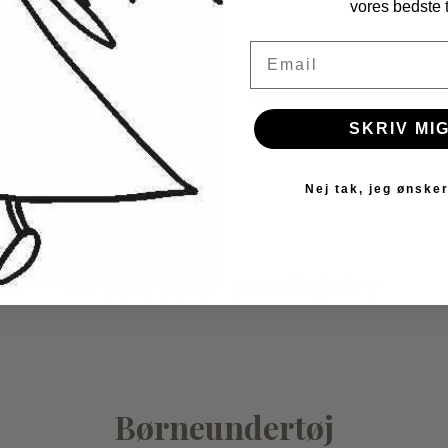
vores bedste t
Email
Bugaboo
erler & blomster
Bugaboo Fox kalechestiver h
39,00 kr
229,00 kr
SKRIV MIG
Nej tak, jeg ønsker
Relaterede produkter
Børneundertøj