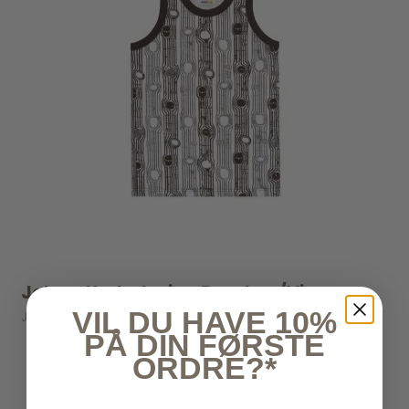
Joha - Undertrøje - Bambus/Viscose
VIL DU HAVE 10%
JOHA
PÅ DIN FØRSTE
79,00 kr
ORDRE?*
VIS PRODUKT