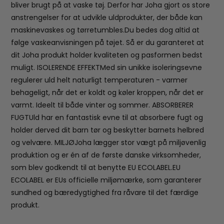
bliver brugt på at vaske tøj. Derfor har Joha gjort os store
anstrengelser for at udvikle uldprodukter, der både kan
maskinevaskes og tørretumbles.Du bedes dog altid at
følge vaskeanvisningen på tøjet. Så er du garanteret at
dit Joha produkt holder kvaliteten og pasformen bedst
muligt. ISOLERENDE EFFEKTMed sin unikke isoleringsevne
regulerer uld helt naturligt temperaturen - varmer
behageligt, når det er koldt og køler kroppen, når det er
varmt. Ideelt til både vinter og sommer. ABSORBERER
FUGTUld har en fantastisk evne til at absorbere fugt og
holder derved dit barn tør og beskytter barnets helbred
og velvære. MILJØJoha lægger stor vægt på miljøvenlig
produktion og er én af de første danske virksomheder,
som blev godkendt til at benytte EU ECOLABEL.EU
ECOLABEL er EUs officielle miljømærke, som garanterer
sundhed og bæredygtighed fra råvare til det færdige
produkt.