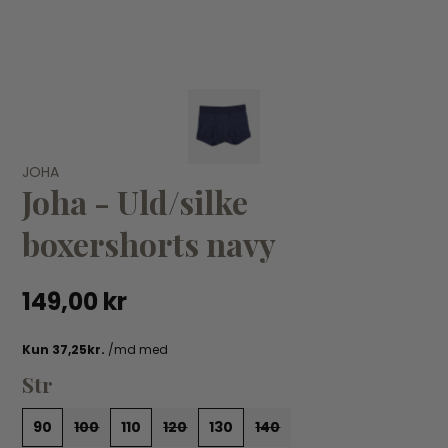
VÆLG VARIANT
JOHA
90
100
110
120
130
140
Au
Joha - Uld/silke
Au
JOHA
boxershorts navy
Joha - Bluse m/lynlås - Fersken
39
209,96 kr
299,95 kr
149,00 kr
Str
90
100
110
120
130
140