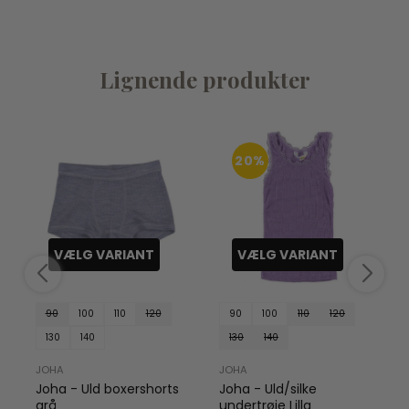
Lignende produkter
20%
VÆLG VARIANT
VÆLG VARIANT
90
100
110
120
90
100
110
120
130
140
130
140
JOHA
JOHA
Joha - Uld boxershorts
Joha - Uld/silke
grå
undertrøje Lilla