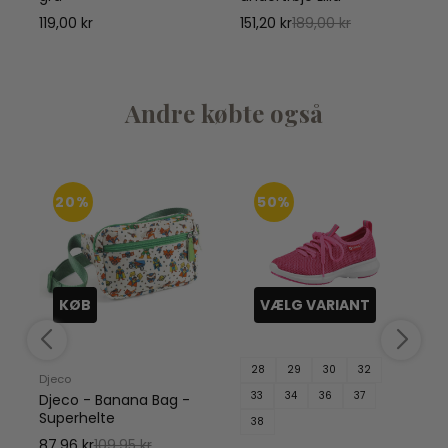
119,00 kr
151,20 kr
189,00 kr
Andre købte også
20%
50%
KØB
VÆLG VARIANT
28
29
30
32
Djeco
33
34
36
37
Djeco - Banana Bag -
Superhelte
38
87,96 kr
109,95 kr