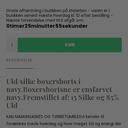
Gratis afhentning i butikken på Østerbro - varen er i
butikken senest næste hverdag kl. 10 efter bestilling -
Næste forsendelse med GLS afgår om:
0
timer
25
minutter
54
sekunder
KØB
BESKRIVELSE
Uld/silke boxershorts i
navy.Boxershortsne er ensfarvet
navy.Fremstillet af: 15 Silke og 85%
Uld
KAN MASKINVASKES OG TØRRETUMBLESVi kender til
forældres travle hverdag og hvor meget tid og energi der