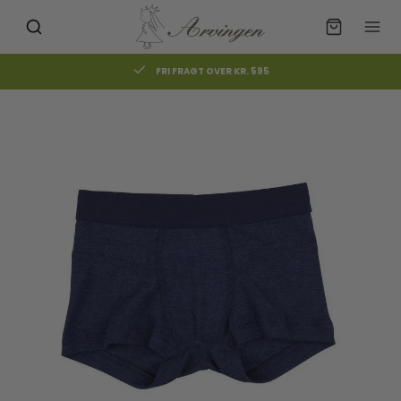
FRI FRAGT OVER KR. 595
Måske kunne nogle af disse
☓
produkter have din interesse?
30%