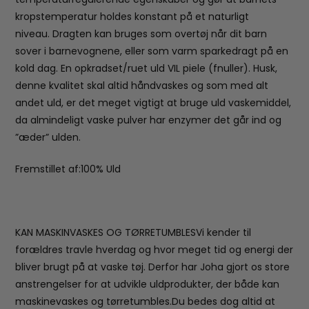
kropstemperatur holdes konstant på et naturligt
niveau. Dragten kan bruges som overtøj når dit barn
sover i barnevognene, eller som varm sparkedragt på en
kold dag. En opkradset/ruet uld VIL piele (fnuller). Husk,
denne kvalitet skal altid håndvaskes og som med alt
andet uld, er det meget vigtigt at bruge uld vaskemiddel,
da almindeligt vaske pulver har enzymer det går ind og
”æder” ulden.
Fremstillet af:100% Uld
KAN MASKINVASKES OG TØRRETUMBLESVi kender til
forældres travle hverdag og hvor meget tid og energi der
bliver brugt på at vaske tøj. Derfor har Joha gjort os store
anstrengelser for at udvikle uldprodukter, der både kan
maskinevaskes og tørretumbles.Du bedes dog altid at