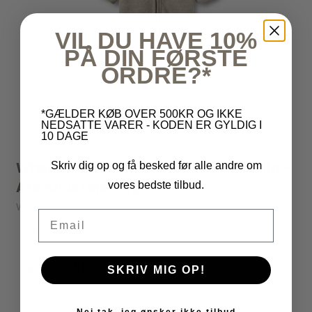
VIL DU HAVE 10%
PÅ DIN FØRSTE
ORDRE?*
*GÆLDER KØB OVER 500KR OG IKKE
NEDSATTE VARER - KODEN ER GYLDIG I
10 DAGE
Wheat - Uld Heldragt 100% Merino Uld -
Skriv dig op og få besked før alle andre om
Ata Khaki Melange
vores bedste tilbud.
Wheat
Email
699,95 kr
449,95 kr
SKRIV MIG OP!
VIS PRODUKT
Nej tak, jeg ønsker ikke tilbud