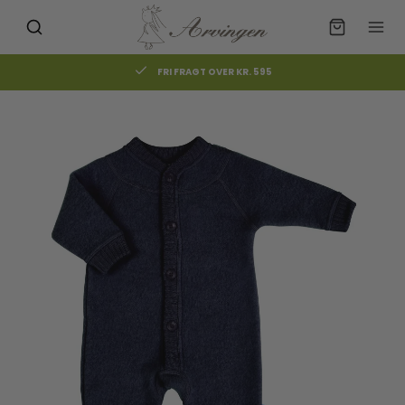
FRI FRAGT OVER KR. 595
Måske kunne nogle af disse
☓
produkter have din interesse?