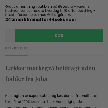
Gratis afhentning i butikken på Østerbro - varen er i
butikken senest næste hverdag kl. 10 efter bestilling -
Næste forsendelse med GLS afgår om:
24
timer
51
minutter
44
sekunder
KØB
BESKRIVELSE
Lækker mørkegrå heldragt uden
fødder fra Joha
Heldragten er super lækker og lun, den er fremstillet af
blød filtet 100% Merinould, der har rigtigt gode
temperaturregulerende egenskaber og gør at barnets