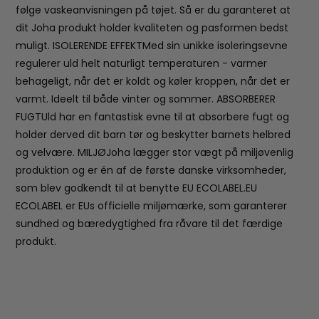
følge vaskeanvisningen på tøjet. Så er du garanteret at
dit Joha produkt holder kvaliteten og pasformen bedst
muligt. ISOLERENDE EFFEKTMed sin unikke isoleringsevne
regulerer uld helt naturligt temperaturen - varmer
behageligt, når det er koldt og køler kroppen, når det er
varmt. Ideelt til både vinter og sommer. ABSORBERER
FUGTUld har en fantastisk evne til at absorbere fugt og
holder derved dit barn tør og beskytter barnets helbred
og velvære. MILJØJoha lægger stor vægt på miljøvenlig
produktion og er én af de første danske virksomheder,
som blev godkendt til at benytte EU ECOLABEL.EU
ECOLABEL er EUs officielle miljømærke, som garanterer
sundhed og bæredygtighed fra råvare til det færdige
produkt.