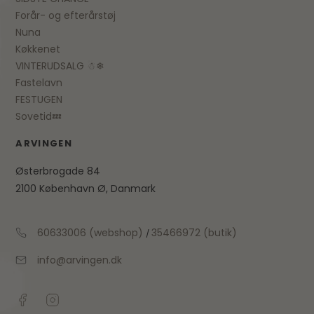
Forår- og efterårstøj
Nuna
Køkkenet
VINTERUDSALG ☃❄
Fastelavn
FESTUGEN
Sovetid💤
ARVINGEN
Østerbrogade 84
2100 København Ø, Danmark
60633006 (webshop)
35466972 (butik)
/
info@arvingen.dk