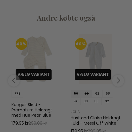
Andre købte også
40%
40%
VÆLG VARIANT
VÆLG VARIANT
PRE
50
56
62
68
74
80
86
92
Konges Sløjd -
Premature Heldragt
JOHA
med Hue Pearl Blue
Hust and Claire Heldragt
179,95 kr
299,00 kr
i Uld - Messi Off White
i
179,95 kr
299,95 kr
1