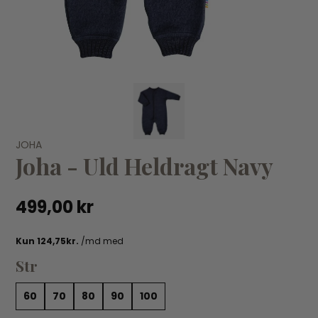
VÆLG VARIANT
60
70
80
90
JOHA
JOHA
JO
Joha - Uld Heldragt Navy
Joha - Futter - Navy uld
Jo
159,00 kr
15
499,00 kr
Str
60
70
80
90
100