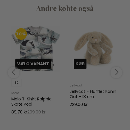
Andre købte også
70%
VÆLG VARIANT
KØB
92
Jellycat
D
Jellycat - Flufflet Kanin
D
Molo
Oat - 18 cm
Molo T-Shirt Ralphie
Skate Pool
229,00 kr
89,70 kr
299,00 kr