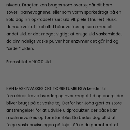
niveau. Dragten kan bruges som overtøj når dit barn
sover i barnevognene, eller som varm sparkedragt på en
kold dag. En opkradset/ruet uld VIL piele (fnuller). Husk,
denne kvalitet skal altid håndvaskes og som med alt
andet uld, er det meget vigtigt at bruge uld vaskemiddel,
da almindeligt vaske pulver har enzymer det går ind og
”æder” ulden.
Fremstillet af:100% Uld
KAN MASKINVASKES OG TØRRETUMBLESVi kender til
forældres travle hverdag og hvor meget tid og energi der
bliver brugt på at vaske tøj. Derfor har Joha gjort os store
anstrengelser for at udvikle uldprodukter, der både kan
maskinevaskes og tørretumbles.Du bedes dog altid at
følge vaskeanvisningen på tøjet. Så er du garanteret at