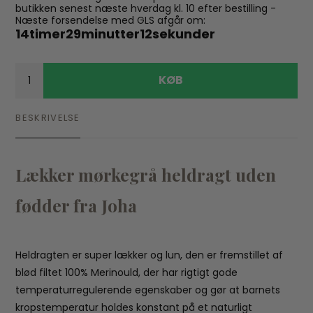
butikken senest næste hverdag kl. 10 efter bestilling -
Næste forsendelse med GLS afgår om:
14
timer
29
minutter
12
sekunder
KØB
BESKRIVELSE
Lækker mørkegrå heldragt uden
fødder fra Joha
Heldragten er super lækker og lun, den er fremstillet af
blød filtet 100% Merinould, der har rigtigt gode
temperaturregulerende egenskaber og gør at barnets
kropstemperatur holdes konstant på et naturligt