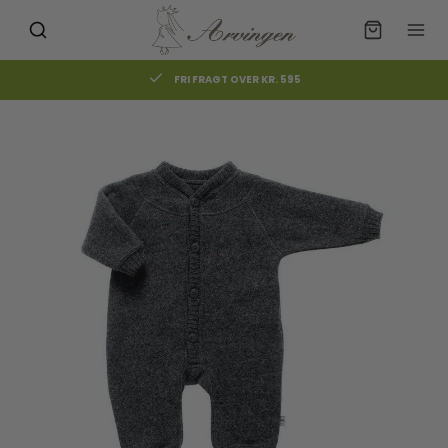
FRI FRAGT OVER KR. 595
Måske kunne nogle af disse
☓
produkter have din interesse?