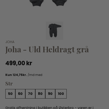
VÆLG VARIANT
JOHA
60
70
80
90
Joha - Uld Heldragt grå
JOHA
JO
Joha - Futter - Grå uld
Jo
499,00 kr
159,00 kr
15
Str
50
60
70
80
90
100
Gratis afhentning i butikken på Østerbro - varen er i