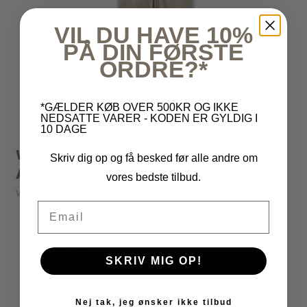
VIL DU HAVE 10%
PÅ DIN FØRSTE
ORDRE?*
*GÆLDER KØB OVER 500KR OG IKKE
NEDSATTE VARER - KODEN ER GYLDIG I
10 DAGE
Wheat - Uld Heldragt 100% Merino Uld -
Skriv dig op og få besked før alle andre om
Ata Khaki Melange
vores bedste tilbud.
Wheat
Email
699,95 kr
449,95 kr
SKRIV MIG OP!
VIS PRODUKT
Nej tak, jeg ønsker ikke tilbud