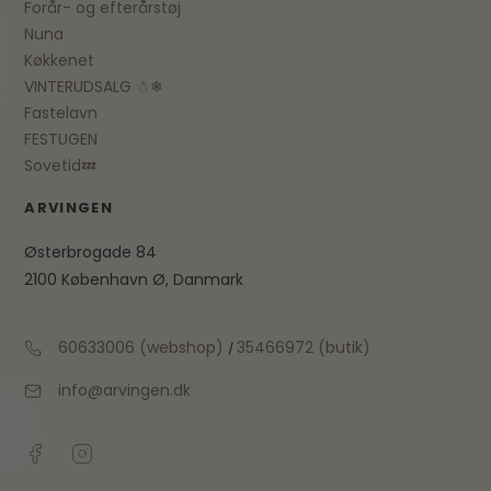
Forår- og efterårstøj
Nuna
Køkkenet
VINTERUDSALG ☃❄
Fastelavn
FESTUGEN
Sovetid💤
ARVINGEN
Østerbrogade 84
2100 København Ø, Danmark
60633006 (webshop)
35466972 (butik)
/
info@arvingen.dk