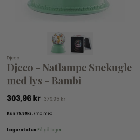
KØB
Djeco
Djeco
Dj
Djeco - Natlampe Snekugle
Djeco Smykkeskrin med musik - Fugl
Dj
151,96 kr
189,95 kr
19
med lys - Bambi
303,96 kr
379,95 kr
Lagerstatus:
Få på lager