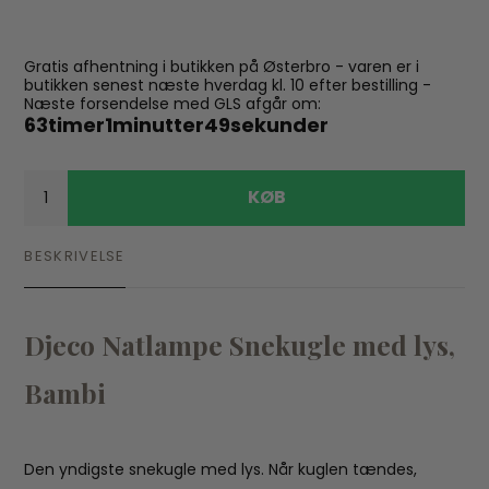
Gratis afhentning i butikken på Østerbro - varen er i
butikken senest næste hverdag kl. 10 efter bestilling -
Næste forsendelse med GLS afgår om:
63
timer
1
minutter
49
sekunder
KØB
BESKRIVELSE
Djeco Natlampe Snekugle med lys,
Bambi
Den yndigste snekugle med lys. Når kuglen tændes,