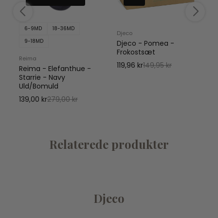
6-9MD
18-36MD
Djeco
9-18MD
Djeco - Pomea -
N
Frokostsæt
Reima
119,96 kr
149,95 kr
Reima - Elefanthue -
Starrie - Navy
Uld/Bomuld
139,00 kr
279,00 kr
Relaterede produkter
Djeco