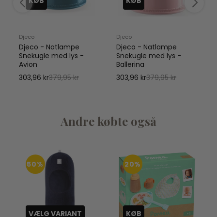
KØB
KØB
Djeco
Djeco
D
Djeco - Natlampe
Djeco - Natlampe
Snekugle med lys -
Snekugle med lys -
Avion
Ballerina
303,96 kr
379,95 kr
303,96 kr
379,95 kr
Andre købte også
50%
20%
VÆLG VARIANT
KØB