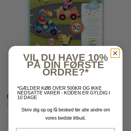
VIL DU HAVE 10%
PÅ DIN FØRSTE
ORDRE?*
*GÆLDER KØB OVER 500KR OG IKKE
NEDSATTE VARER - KODEN ER GYLDIG I
Djeco - Klistermærker - Biler
10 DAGE
Djeco
Skriv dig op og få besked før alle andre om
69,95 kr
vores bedste tilbud.
55,96 kr
Email