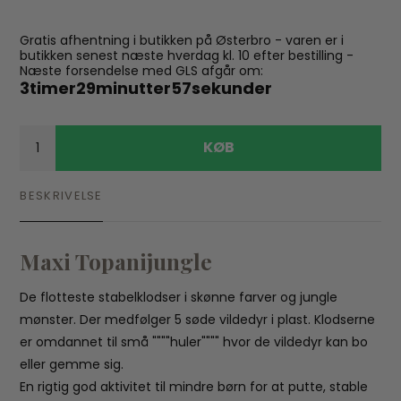
Gratis afhentning i butikken på Østerbro - varen er i
butikken senest næste hverdag kl. 10 efter bestilling -
Næste forsendelse med GLS afgår om:
3
timer
29
minutter
56
sekunder
KØB
BESKRIVELSE
Maxi Topanijungle
De flotteste stabelklodser i skønne farver og jungle
mønster. Der medfølger 5 søde vildedyr i plast. Klodserne
er omdannet til små """"huler"""" hvor de vildedyr kan bo
eller gemme sig.
En rigtig god aktivitet til mindre børn for at putte, stable