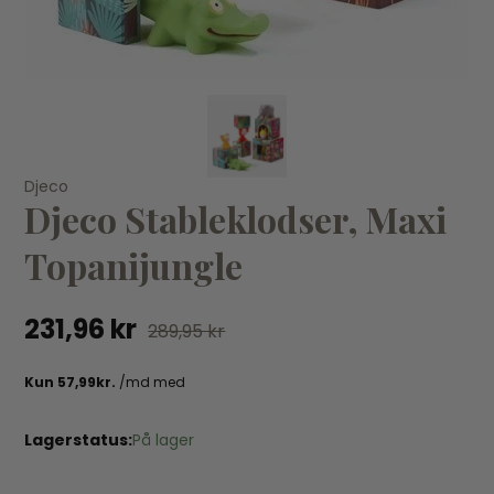
KØB
Djeco
Djeco Stableklodser, Maxi
Konges Sløjd - Frugtsutter 2-Pak Almond/Terracotta
St
YO
129,95 kr
229,95 kr
Topanijungle
52
231,96 kr
289,95 kr
Lagerstatus:
På lager