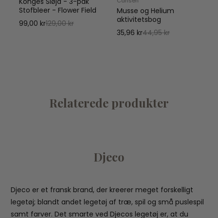
Konges Sløjd - 3-pak
Carlsen
Stofbleer - Flower Field
Musse og Helium
aktivitetsbog
99,00 kr
129,00 kr
H
35,96 kr
44,95 kr
Relaterede produkter
Djeco
Djeco er et fransk brand, der kreerer meget forskelligt
legetøj; blandt andet legetøj af træ, spil og små puslespil
samt farver. Det smarte ved Djecos legetøj er, at du