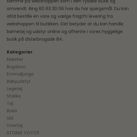
samme på webshoppen som i den fysiske butik og
omvendt. Ring 60 63 30 06 hvis du har spørgsmål. Du kan
altid bestille en vare og vælge fragtfri levering fra
webshoppen til butikken. Det betyder at du kan handle
børnetøj og udstyr online og afhente i vores hyggelige
butik på Østerbrogade 84.
Kategorier
Mærker
Bugaboo
Emmaljunga
Babyudstyr
Legetøj
Stokke
Tøj
Basis
Uld
Overtøj
STOKKE YOYO3