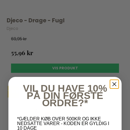
Djeco - Drage - Fugl
Djeco
69,95 kr
55,96 kr
VIS PRODUKT
VIL DU HAVE 10%
TILBUD
UDSOLGT
PÅ DIN FØRSTE
ORDRE?*
*GÆLDER KØB OVER 500KR OG IKKE
NEDSATTE VARER - KODEN ER GYLDIG I
10 DAGE