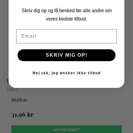
Skriv dig op og få besked før alle andre om
vores bedste tilbud.
Email
SKRIV MIG OP!
Nej tak, jeg ønsker ikke tilbud
Djeco - Klistermærker - Feer og magi
Djeco
39,95 kr
31,96 kr
VIS PRODUKT