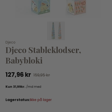
KØB
Djeco
Djeco Stableklodser,
Djeco
Ko
Djeco Stableklodser, Maxi Topanijungle
12
Babybloki
231,96 kr
289,95 kr
127,96 kr
159,95 kr
Lagerstatus:
Ikke på lager