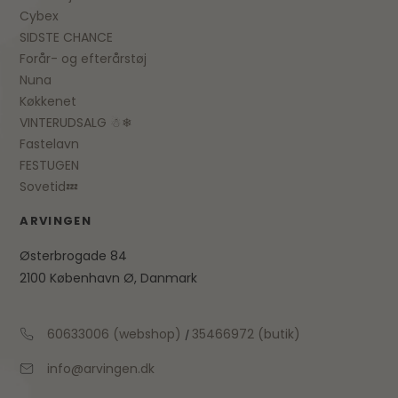
Cybex
SIDSTE CHANCE
Forår- og efterårstøj
Nuna
Køkkenet
VINTERUDSALG ☃❄
Fastelavn
FESTUGEN
Sovetid💤
ARVINGEN
Østerbrogade 84
2100 København Ø, Danmark
60633006 (webshop)
35466972 (butik)
/
info@arvingen.dk