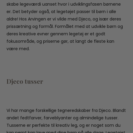
skabe legeværdi uanset hvor i udviklingsfasen børnene
er. Det betyder også, at legetøjet passer til børn i alle
aldre! Hos Arvingen er vi vilde med Djeco, og især deres
prissætning og formål. Formålet med at udvikle børn og
deres kreative evner gennem legetøj er et godt
fokusområde, og priserne gør, at langt de fleste kan
være med.
Djeco tusser
Vi har mange forskellige tegneredskaber fra Djeco. Blandt
andet fedtfarver, farveblyanter og almindelige tusser.
Tusserne er perfekte til kreativ leg, og er noget som du
kan nemt kan lave med dine børn på alle dage. Legetøjet