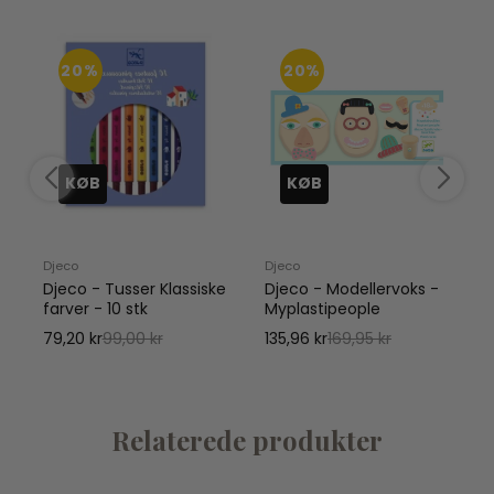
20%
20%
KØB
KØB
Djeco
Djeco
D
Djeco - Tusser Klassiske
Djeco - Modellervoks -
farver - 10 stk
Myplastipeople
79,20 kr
99,00 kr
135,96 kr
169,95 kr
1
Relaterede produkter