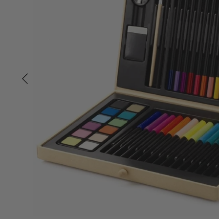
Tisselagen
Svømmeveste
UV T-shirts
UV-dragter
Bugaboo Køreposer
Bugaboo Fox Graphite S
Maclaren Køreposer
Bugaboo Fox Sort Stel
Joha
Bugaboo Fox Special Edi
Lana organic
Molo
Reima
Wheat
Djeco
Djeco - Klistermærker - Polar dyr
31,96 kr
39,95 kr