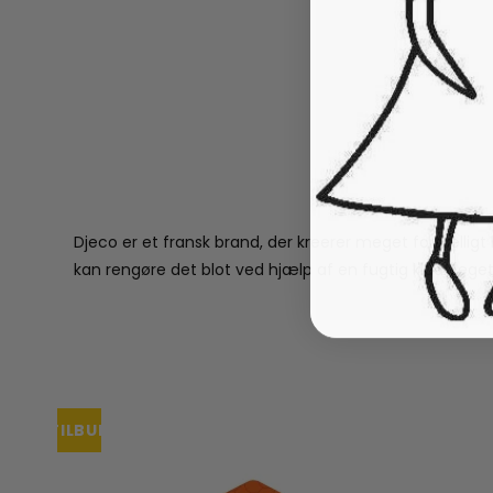
Djeco er et fransk brand, der kreerer meget forskelligt
kan rengøre det blot ved hjælp af en fugtig klud. Legetø
TILBUD