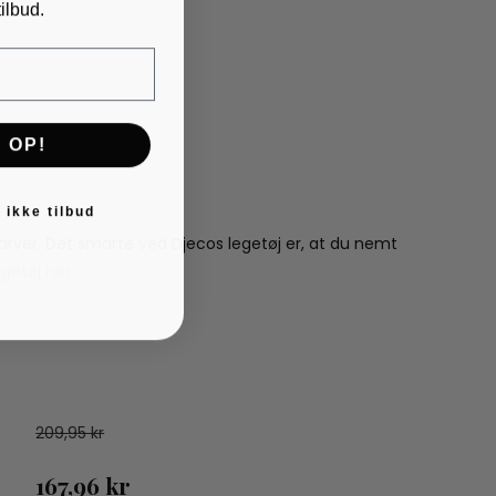
ilbud.
 OP!
 ikke tilbud
 farver. Det smarte ved Djecos legetøj er, at du nemt
egetøj her
.
209,95 kr
167,96 kr