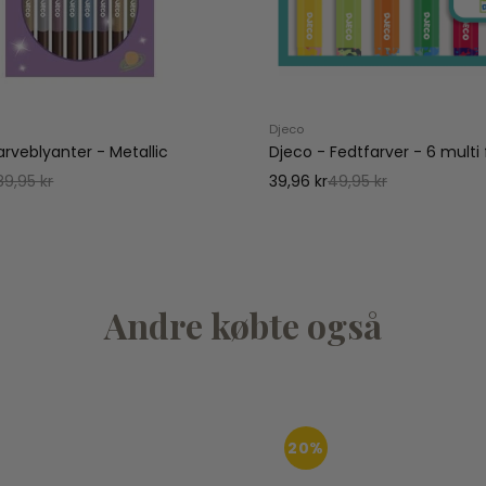
Djeco
arveblyanter - Metallic
Djeco - Fedtfarver - 6 multi 
89,95 kr
39,96 kr
49,95 kr
Andre købte også
20%