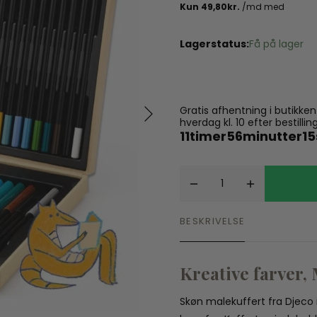
Spil
Seatliner
Skoletasker
Tegne og Male
Lagerstatus:
Få på lager
Trylleri
tel
Trækdyr
Wallstickers
tions
Gratis afhentning i butikke
hverdag kl. 10 efter bestil
11
timer
56
minutter
13
BESKRIVELSE
Kreative farver,
Skøn malekuffert fra Djeco 