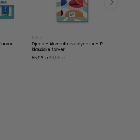
Djeco
Djeco
farver
Djeco - Akvarelfarveblyanter - 12
Djeco
klassiske farver
55,96 
55,96 kr
69,95 kr