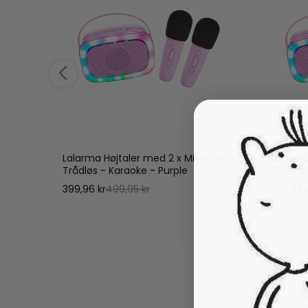
Lalarma Højtaler med 2 x Mikrofon -
Lalarma
Trådløs - Karaoke - Purple
Trådløs
399,96 kr
499,95 kr
399,96 