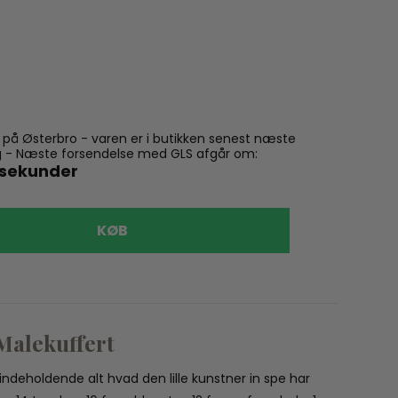
n på Østerbro - varen er i butikken senest næste
ling - Næste forsendelse med GLS afgår om:
sekunder
KØB
Djeco
 Malekuffert
Djeco Sm
151,96 kr
1
indeholdende alt hvad den lille kunstner in spe har