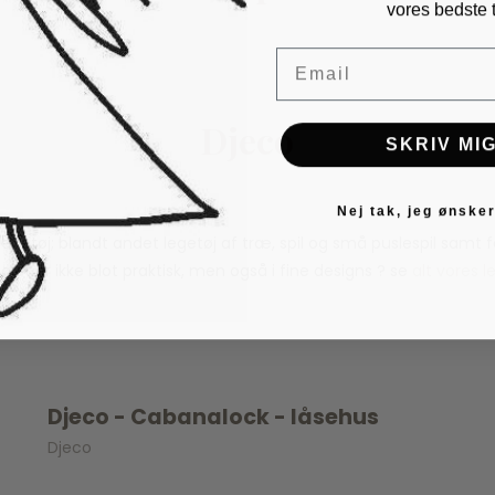
vores bedste t
Email
Djeco
SKRIV MIG
Nej tak, jeg ønsker
 legetøj; blandt andet legetøj af træ, spil og små puslespil samt
jet er ikke blot praktisk, men også i fine designs ? se
alt vores l
Djeco - Cabanalock - låsehus
Djeco