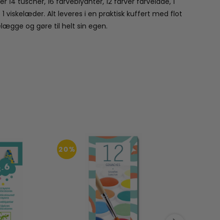
r 14 tuscher, 16 farveblyanter, 12 farver farvelade, 1
1 viskelæder. Alt leveres i en praktisk kuffert med flot
lægge og gøre til helt sin egen.
20%
20