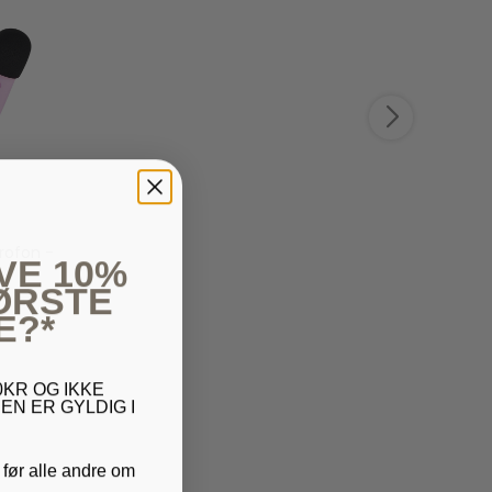
rofon -
VE 10%
FØRSTE
E?*
KR OG IKKE
EN ER GYLDIG I
 før alle andre om