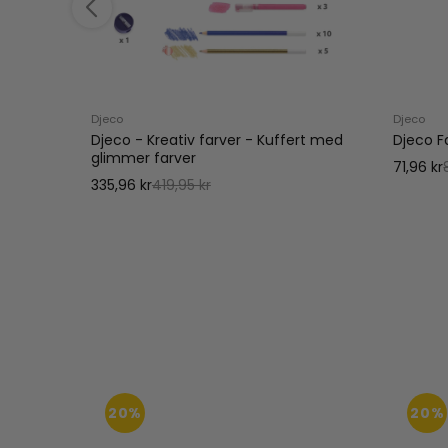
Djeco
Djeco
r
Djeco - Kreativ farver - Kuffert med
Djeco F
glimmer farver
71,96 kr
335,96 kr
419,95 kr
20%
20%