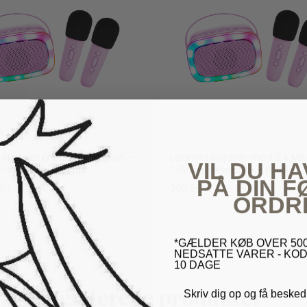
 Højtaler med 2 x Mikrofon -
Lalarma Højtaler med 2 x Mik
VIL DU HA
 - Karaoke - Purple
Trådløs - Karaoke - Purple
PÅ DIN 
kr
499,95 kr
399,96 kr
499,95 kr
ORDR
*GÆLDER KØB OVER 500
NEDSATTE VARER - KOD
10 DAGE
Relaterede produkter
Skriv dig op og få besked