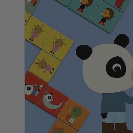
Tisselagen
Svømmeveste
UV T-shirts
UV-dragter
Bugaboo Køreposer
Bugaboo Fox Graphite S
Maclaren Køreposer
Bugaboo Fox Sort Stel
Joha
Bugaboo Fox Special Edi
Lana organic
Molo
Reima
Wheat
VÆLG VARIANT
68
Wheat
Wheat Termodragt - Melange Blue
284,25 kr
379,00 kr