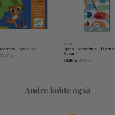
Djeco
 Memory - Sjove Dyr
Djeco - Vandfarve - 12 klassi
farver
79,00 kr
39,96 kr
49,95 kr
Andre købte også