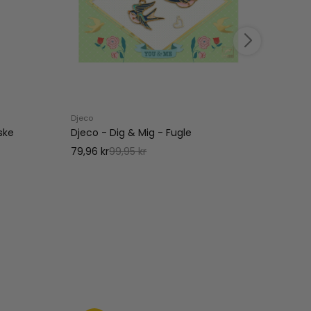
Djeco
Djeco
ske
Djeco - Dig & Mig - Fugle
Djeco
79,96 kr
99,95 kr
79,96 