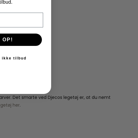
ilbud.
 OP!
 ikke tilbud
 farver. Det smarte ved Djecos legetøj er, at du nemt
egetøj her
.