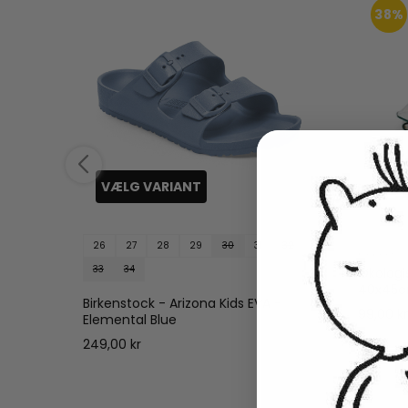
38%
VÆLG VARIANT
26
27
28
29
30
31
32
Cocoon
33
34
Økolog
40x45c
Birkenstock - Arizona Kids EVA -
99,00 k
Elemental Blue
249,00 kr