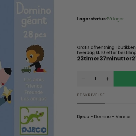
Spil
Seatliner
Skoletasker
Tegne og Male
Lagerstatus:
På lager
Trylleri
tel
Trækdyr
Wallstickers
tions
Gratis afhentning i butikke
hverdag kl. 10 efter bestil
23
timer
37
minutter
2
BESKRIVELSE
Djeco - Domino - Venner