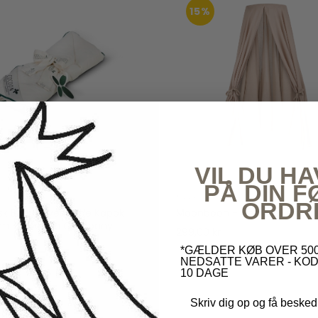
15%
VIL DU HA
PÅ DIN 
Moonboon
ORDR
isk Babyhovedpude Kapok
Moonboon - Heaven Earth
m - Cocoon Company
299,00 kr
350,00 kr
r
159,00 kr
*GÆLDER KØB OVER 500
NEDSATTE VARER - KOD
10 DAGE
Skriv dig op og få besked