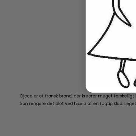
Djeco er et fransk brand, der kreerer meget forskelligt
kan rengøre det blot ved hjælp af en fugtig klud. Legetø