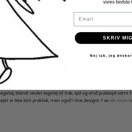
vores bedste t
Email
Relaterede produkter
SKRIV MIG
Nej tak, jeg ønsker
Djeco
 legetøj; blandt andet legetøj af træ, spil og små puslespil samt
jet er ikke blot praktisk, men også i fine designs ? se
alt vores l