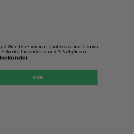
n på Østerbro - varen er i butikken senest næste
ling - Næste forsendelse med GLS afgår om:
0
sekunder
KØB
VÆLG
32
38
Fixioni
Fixoni P
169,00 kr