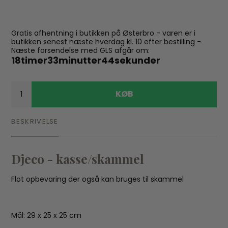
Gratis afhentning i butikken på Østerbro - varen er i
butikken senest næste hverdag kl. 10 efter bestilling -
Næste forsendelse med GLS afgår om:
18
timer
33
minutter
43
sekunder
KØB
BESKRIVELSE
Djeco - kasse/skammel
Flot opbevaring der også kan bruges til skammel
Mål: 29 x 25 x 25 cm