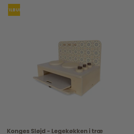
TILBUD
Konges Sløjd - Legekøkken i træ