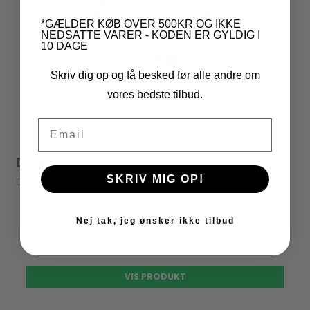
*GÆLDER KØB OVER 500KR OG IKKE
NEDSATTE VARER - KODEN ER GYLDIG I
10 DAGE
Skriv dig op og få besked før alle andre om
vores bedste tilbud.
Email
Djeco Telt/Hule
SKRIV MIG OP!
Djeco
549,00 kr
Nej tak, jeg ønsker ikke tilbud
439,20 kr
VIS PRODUKT