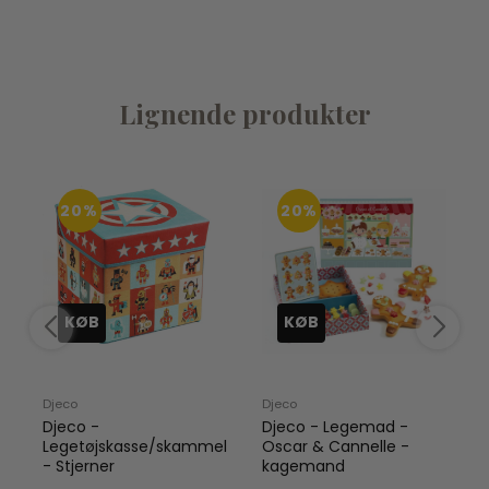
Lignende produkter
20%
20%
KØB
KØB
Djeco
Djeco
D
Djeco -
Djeco - Legemad -
l
Legetøjskasse/skammel
Oscar & Cannelle -
- Stjerner
kagemand
1