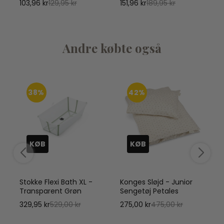
103,96 kr
129,95 kr
151,96 kr
189,95 kr
Andre købte også
38%
42%
KØB
KØB
Stokke Flexi Bath XL -
Konges Sløjd - Junior
Transparent Grøn
Sengetøj Petales
329,95 kr
529,00 kr
275,00 kr
475,00 kr