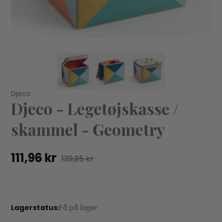
KØB
Djeco
Dj
Djeco
Djeco - Legetøjskasse /
Djeco - Legetøjskasse / skammel - Teepee
Dj
111,96 kr
139,95 kr
111
skammel - Geometry
111,96 kr
139,95 kr
Lagerstatus:
Få på lager