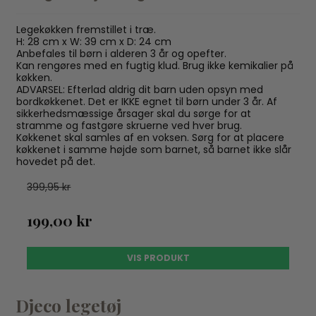
Legekøkken fremstillet i træ.
H: 28 cm x W: 39 cm x D: 24 cm
Anbefales til børn i alderen 3 år og opefter.
Kan rengøres med en fugtig klud. Brug ikke kemikalier på
køkken.
ADVARSEL: Efterlad aldrig dit barn uden opsyn med
bordkøkkenet. Det er IKKE egnet til børn under 3 år. Af
sikkerhedsmæssige årsager skal du sørge for at
stramme og fastgøre skruerne ved hver brug.
Køkkenet skal samles af en voksen. Sørg for at placere
køkkenet i samme højde som barnet, så barnet ikke slår
hovedet på det.
399,95 kr
199,00 kr
VIS PRODUKT
Djeco legetøj