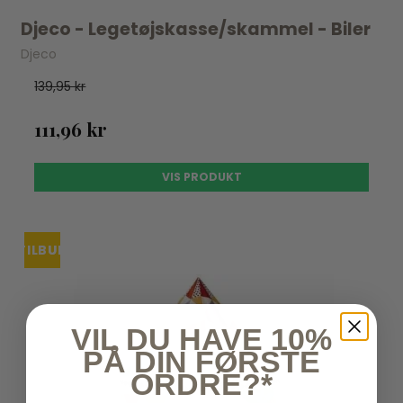
Djeco - Legetøjskasse/skammel - Biler
Djeco
139,95 kr
111,96 kr
VIS PRODUKT
TILBUD
UDSOLGT
VIL DU HAVE 10%
PÅ DIN FØRSTE
ORDRE?*