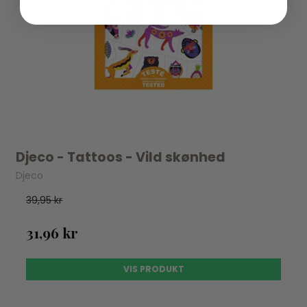
Djeco - Tattoos - Vild skønhed
Djeco
39,95 kr
31,96 kr
VIS PRODUKT