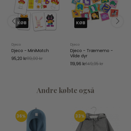
KØB
KØB
Djeco
Djeco
D
Djeco - MiniMatch
Djeco - Træmemo -
Vilde dyr
95,20 kr
119,00 kr
119,96 kr
149,95 kr
Andre købte også
36%
33%