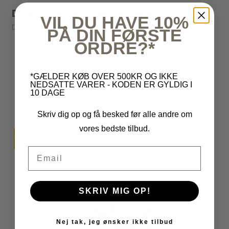
Djeco - Klistermærker - Biler
VIL DU HAVE 10%
Djeco
PÅ DIN FØRSTE
ORDRE?*
69,95 kr
55,96 kr
*GÆLDER KØB OVER 500KR OG IKKE
NEDSATTE VARER - KODEN ER GYLDIG I
10 DAGE
VIS PRODUKT
Skriv dig op og få besked før alle andre om
vores bedste tilbud.
TILBUD
Email
SKRIV MIG OP!
Nej tak, jeg ønsker ikke tilbud