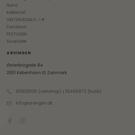
Nuna
Køkkenet
VINTERUDSALG ☃❄
Fastelavn
FESTUGEN
Sovetid💤
ARVINGEN
Østerbrogade 84
2100 København Ø, Danmark
60633006 (webshop)
35466972 (butik)
/
info@arvingen.dk