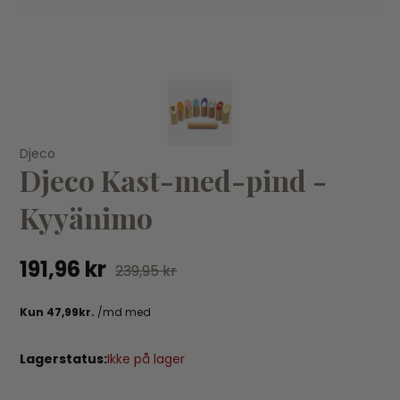
KØB
Djeco
Djeco
St
Djeco Kast-med-pind -
Djeco - Ansigtsmaling palet - Sweet
32
Kyyänimo
55,96 kr
69,95 kr
191,96 kr
239,95 kr
Lagerstatus:
Ikke på lager