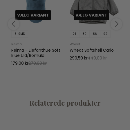
VÆLG VARIANT
VÆLG VARIANT
6-9MD
74
80
86
92
Reima
Wheat
Reima - Elefanthue Soft
Wheat Softshell Carlo
M
Blue Uld/Bomuld
299,50 kr
449,00 kr
179,00 kr
279,00 kr
Relaterede produkter