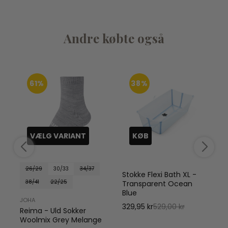
Andre købte også
61%
38%
VÆLG VARIANT
KØB
26/29
30/33
34/37
Stokke Flexi Bath XL -
38/41
22/25
Transparent Ocean
Blue
JOHA
329,95 kr
529,00 kr
Reima - Uld Sokker
Woolmix Grey Melange