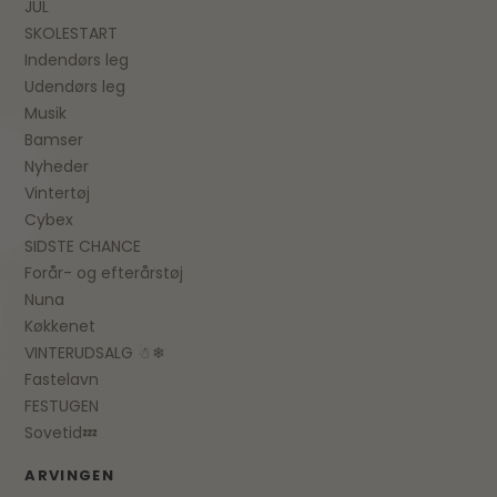
JUL
SKOLESTART
Indendørs leg
Udendørs leg
Musik
Bamser
Nyheder
Vintertøj
Cybex
SIDSTE CHANCE
Forår- og efterårstøj
Nuna
Køkkenet
VINTERUDSALG ☃❄
Fastelavn
FESTUGEN
Sovetid💤
ARVINGEN