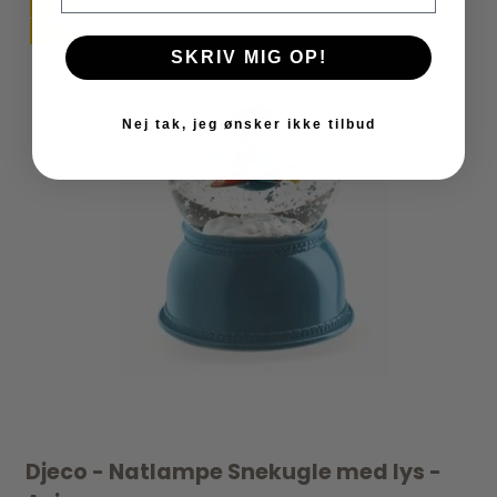
TILBUD
SKRIV MIG OP!
Nej tak, jeg ønsker ikke tilbud
Djeco - Natlampe Snekugle med lys -