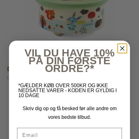
VIL DU HAVE 10%
PÅ DIN FØRSTE
ORDRE?*
Djeco - Melodiæske - Venner
Djeco
*GÆLDER KØB OVER 500KR OG IKKE
229,95 kr
NEDSATTE VARER - KODEN ER GYLDIG I
10 DAGE
183,96 kr
Skriv dig op og få besked før alle andre om
vores bedste tilbud.
VIS PRODUKT
Email