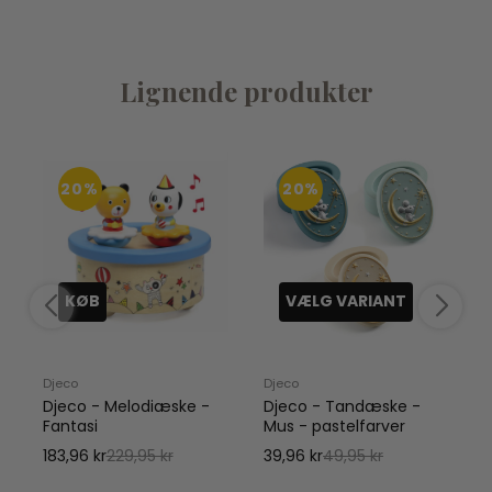
Lignende produkter
20%
20%
KØB
VÆLG VARIANT
Djeco
Djeco
D
Djeco - Melodiæske -
Djeco - Tandæske -
Fantasi
Mus - pastelfarver
183,96 kr
229,95 kr
39,96 kr
49,95 kr