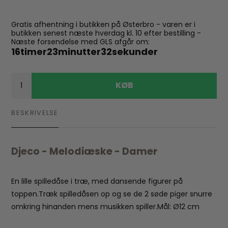
Gratis afhentning i butikken på Østerbro - varen er i
butikken senest næste hverdag kl. 10 efter bestilling -
Næste forsendelse med GLS afgår om:
16
timer
23
minutter
32
sekunder
KØB
BESKRIVELSE
Djeco - Melodiæske - Damer
En lille spilledåse i træ, med dansende figurer på
toppen.Træk spilledåsen op og se de 2 søde piger snurre
omkring hinanden mens musikken spiller.Mål: Ø12 cm