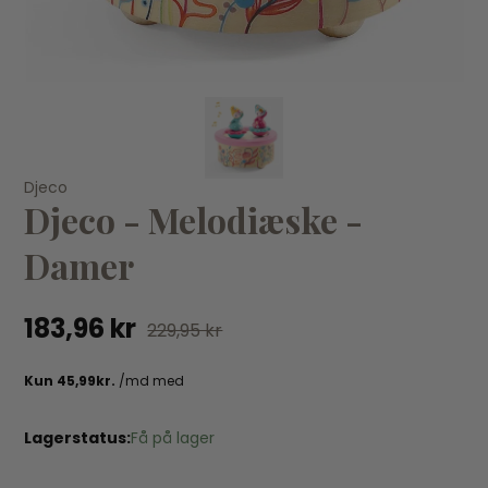
KØB
Djeco
Djeco
Ko
Djeco - Melodiæske -
Djeco - Natlampe Snekugle med lys - Ballerina
79
Damer
303,96 kr
379,95 kr
183,96 kr
229,95 kr
Lagerstatus:
Få på lager