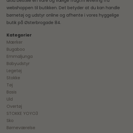
altid bestille en vare og vælge fragtfri levering fra
webshoppen til butikken. Det betyder at du kan handle
børnetøj og udstyr online og afhente i vores hyggelige
butik på Østerbrogade 84.
Kategorier
Mærker
Bugaboo
Emmaljunga
Babyudstyr
Legetøj
Stokke
Tøj
Basis
Uld
Overtøj
STOKKE YOYO3
Sko
Børneværelse