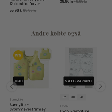
39,96 kr
49,95 kr
12 klassiske farver
55,96 kr
69,95 kr
Andre købte også
15%
KØB
VÆLG VARIANT
32
38
44
SunnyLife
Sunnylife -
Fixioni
Svømmevest Smiley
Fixoni Premature