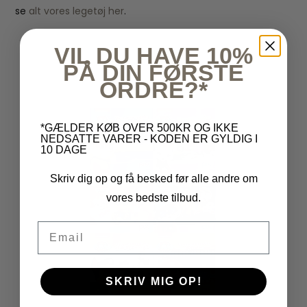
se
alt vores legetøj her
.
VIL DU HAVE 10%
PÅ DIN FØRSTE
UDSOLGT
ORDRE?*
*GÆLDER KØB OVER 500KR OG IKKE
NEDSATTE VARER - KODEN ER GYLDIG I
10 DAGE
Skriv dig op og få besked før alle andre om
vores bedste tilbud.
Email
SKRIV MIG OP!