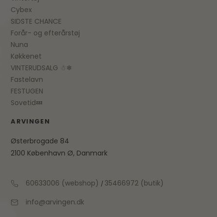
Cybex
SIDSTE CHANCE
Forår- og efterårstøj
Nuna
Køkkenet
VINTERUDSALG ☃❄
Fastelavn
FESTUGEN
Sovetid💤
ARVINGEN
Østerbrogade 84
2100 København Ø, Danmark
60633006 (webshop)
35466972 (butik)
/
info@arvingen.dk