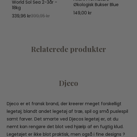
C
World Sol Sea 2-3år -
Økologisk Bukser Blue
18kg
149,00 kr
339,96 kr
399,95 kr
Relaterede produkter
Djeco
Djeco er et fransk brand, der kreerer meget forskelligt
legetøj; blandt andet legetøj af træ, spil og små puslespil
samt farver. Det smarte ved Djecos legetøj er, at du
nemt kan rengøre det blot ved hjælp af en fugtig klud.
Legetøjet er ikke blot praktisk, men også i fine designs ?