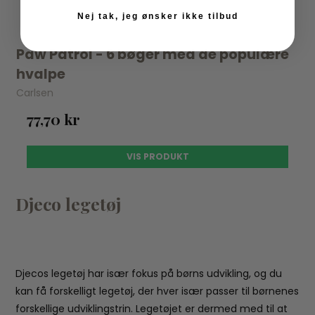
Nej tak, jeg ønsker ikke tilbud
Paw Patrol - 6 bøger med de populære
hvalpe
Carlsen
77,70 kr
VIS PRODUKT
Djeco legetøj
Djecos legetøj har især fokus på børns udvikling, og du
kan få forskelligt legetøj, der hver især passer til børnenes
forskellige udviklingstrin. Legetøjet er dermed med til at