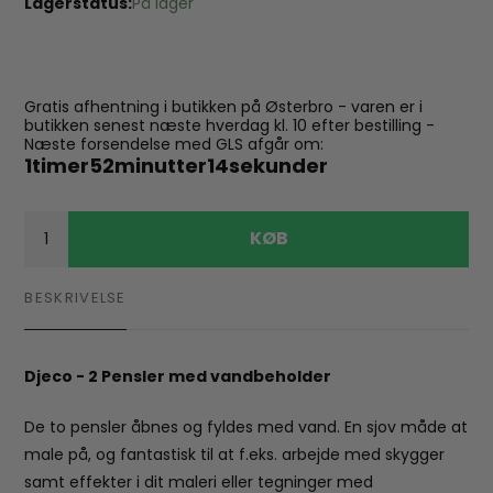
Lagerstatus:
På lager
Gratis afhentning i butikken på Østerbro - varen er i
butikken senest næste hverdag kl. 10 efter bestilling -
Næste forsendelse med GLS afgår om:
1
timer
52
minutter
13
sekunder
KØB
BESKRIVELSE
Djeco - 2 Pensler med vandbeholder
De to pensler åbnes og fyldes med vand. En sjov måde at
male på, og fantastisk til at f.eks. arbejde med skygger
samt effekter i dit maleri eller tegninger med