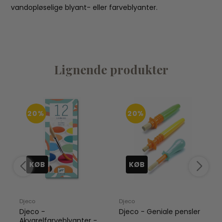
vandopløselige blyant- eller farveblyanter.
Lignende produkter
20%
20%
KØB
KØB
Djeco
Djeco
D
Djeco -
Djeco - Geniale pensler
n
Akvarelfarveblyanter -