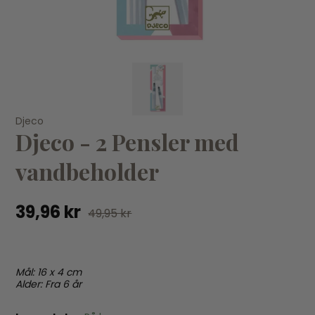
KØB
Djeco
Lalarma Højtaler med 2 x Mikrofon - Trådløs - Karaoke -
La
Djeco - 2 Pensler med
Blue
Pu
vandbeholder
399,96 kr
499,95 kr
39
39,96 kr
49,95 kr
Mål: 16 x 4 cm
Alder: Fra 6 år