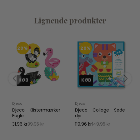
Lignende produkter
20%
20%
KØB
KØB
Djeco
Djeco
D
-
Djeco - Klistermærker -
Djeco - Collage - Søde
Fugle
dyr
31,96 kr
39,95 kr
119,96 kr
149,95 kr
1