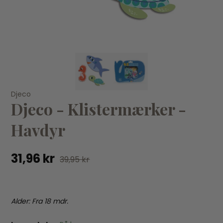
KØB
Djeco
Dj
Djeco
Djeco - Klistermærker -
Djeco - Klistermærker - Polar dyr
Dj
31,96 kr
39,95 kr
23
Havdyr
31,96 kr
39,95 kr
Alder: Fra 18 mdr.