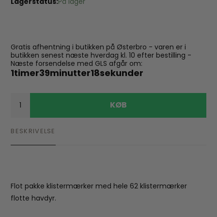
Lagerstatus:
På lager
Gratis afhentning i butikken på Østerbro - varen er i
butikken senest næste hverdag kl. 10 efter bestilling -
Næste forsendelse med GLS afgår om:
1
timer
39
minutter
18
sekunder
KØB
BESKRIVELSE
Flot pakke klistermærker med hele 62 klistermærker
flotte havdyr.