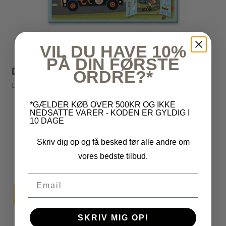
VIL DU HAVE 10%
PÅ DIN FØRSTE
Djeco - Klistermærker - Biler
ORDRE?*
Djeco
69,95 kr
*GÆLDER KØB OVER 500KR OG IKKE
NEDSATTE VARER - KODEN ER GYLDIG I
10 DAGE
55,96 kr
Skriv dig op og få besked før alle andre om
VIS PRODUKT
vores bedste tilbud.
Email
TILBUD
SKRIV MIG OP!