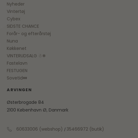
Nyheder
Vintertøj
Cybex
SIDSTE CHANCE
Forår- og efterårstøj
Nuna
Køkkenet
VINTERUDSALG ☃❄
Fastelavn
FESTUGEN
Sovetid💤
ARVINGEN
Østerbrogade 84
2100 København Ø, Danmark
60633006 (webshop)
35466972 (butik)
/