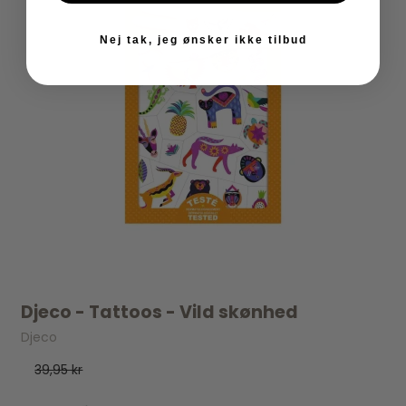
Nej tak, jeg ønsker ikke tilbud
Djeco - Tattoos - Vild skønhed
Djeco
39,95 kr