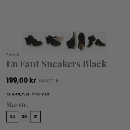
VÆLG VARIANT
10-14ÅR
Bu
Enfant
En Fant Sneakers Black
Bu
Reima
Reima - Twig - Uld Vanter 75% uld Grey Melange
3.
64,95 kr
149,00 kr
199,00 kr
649,00 kr
Sko str.
24
30
31