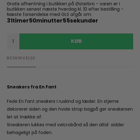
Gratis afhentning i butikken på Østerbro - varen er i
butikken senest næste hverdag kl. 10 efter bestilling -
Næste forsendelse med GLS afgår om:
31
timer
50
minutter
55
sekunder
KØB
BESKRIVELSE
Sneakers fra En Fant
Fede En Fant sneakers i ruskind og læder. En stjerne
dekorerer siden og den hvide strop bagpå gør sneakersen
let at trække af.
Sneakeren lukkes med velcrobånd så den altid sidder
behageligt på foden.