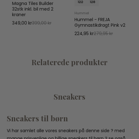
122
128
Magna Tiles Builder
32stk inkl. bil med 2
Hummel
kraner
Hummel - FREJA
349,00 kr
399,00 kr
Gymnastikdragt Pink v2
224,95 kr
279,95 kr
Relaterede produkter
Sneakers
Sneakers til børn
Vi har samlet alle vores sneakers på denne side ? med
mange prisvenlige og billige sneakers til børn ? se også