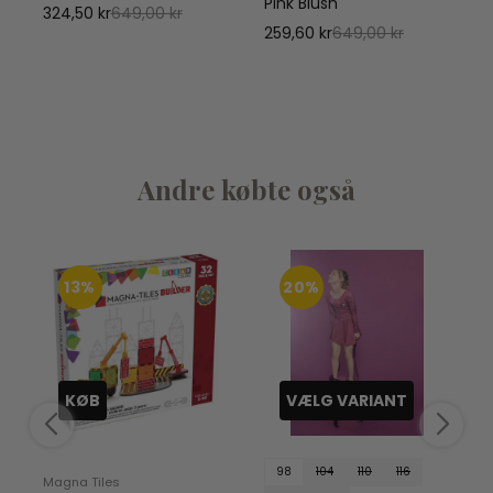
Pink Blush
324,50 kr
649,00 kr
E
259,60 kr
649,00 kr
S
1
Andre købte også
13%
20%
KØB
VÆLG VARIANT
98
104
110
116
Magna Tiles