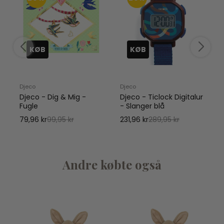
KØB
KØB
Djeco
Djeco
D
r
Djeco - Dig & Mig -
Djeco - Ticlock Digitalur
Fugle
- Slanger blå
79,96 kr
99,95 kr
231,96 kr
289,95 kr
2
Andre købte også