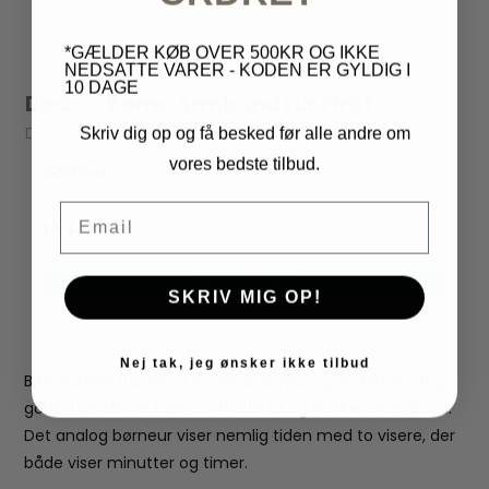
*GÆLDER KØB OVER 500KR OG IKKE
NEDSATTE VARER - KODEN ER GYLDIG I
10 DAGE
Djeco - Børne Armbåndsur Pirat
Djeco
Skriv dig op og få besked før alle andre om
vores bedste tilbud.
229,95 kr
Email
183,96 kr
VIS PRODUKT
SKRIV MIG OP!
Nej tak, jeg ønsker ikke tilbud
Børneurene fra Djeco er alle analoge, og er derfor rigtig
gode, hvis det er barnets første ur og klokken skal læres.
Det analog børneur viser nemlig tiden med to visere, der
både viser minutter og timer.