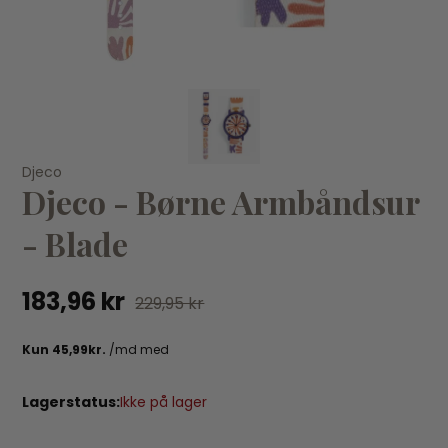
KØB
Djeco
Djeco
Dj
Djeco - Børne Armbåndsur
Djeco - Børne Armbåndsur Pirat
Dj
- Blade
183,96 kr
229,95 kr
18
183,96 kr
229,95 kr
Lagerstatus:
Ikke på lager