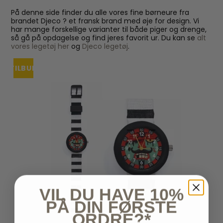
På denne side finder du alle vores fine børneure fra
brandet Djeco ? et fransk brand med øje for design. Vi
har mange forskellige varianter til både piger og drenge,
så gå på opdagelse og find jeres favorit ur. Du kan se
alt
vores legetøj her
og
Djeco legetøj
.
TILBUD
VIL DU HAVE 10%
PÅ DIN FØRSTE
ORDRE?*