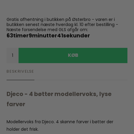
Gratis afhentning i butikken på Østerbro - varen er i
butikken senest næste hverdag kl. 10 efter bestilling -
Næste forsendelse med GLS afgår om:
63
timer
9
minutter
40
sekunder
KØB
BESKRIVELSE
Djeco - 4 bøtter modellervoks, lyse
farver
Modellervoks fra Djeco. 4 skønne farver i bøtter der
holder det frisk.