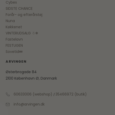
Cybex
SIDSTE CHANCE
Forår- og efterårstøj
Nuna
Køkkenet
VINTERUDSALG ☃❄
Fastelavn
FESTUGEN
Sovetid💤
ARVINGEN
Østerbrogade 84
2100 København Ø, Danmark
60633006 (webshop)
35466972 (butik)
/
info@arvingen.dk