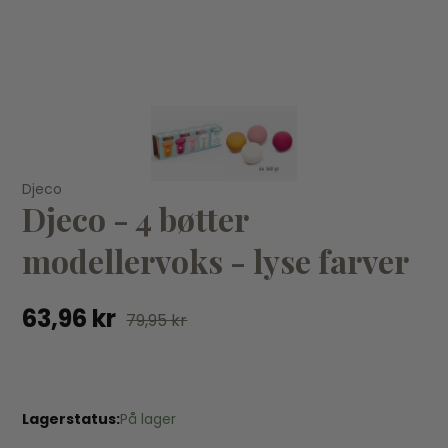
VÆLG VARIANT
20/21
32/33
34/35
Djeco
Djeco - 4 bøtter
Konges Sløjd
Ko
Konges Sløjd - Beatrice badesko - Off White
17
modellervoks - lyse farver
179,97 kr
299,95 kr
63,96 kr
79,95 kr
Lagerstatus:
På lager