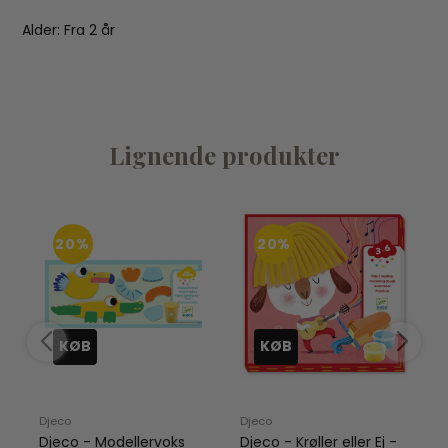
Alder: Fra 2 år
Lignende produkter
20%
20%
KØB
KØB
Djeco
Djeco
D
Djeco - Modellervoks
Djeco - Krøller eller Ej -