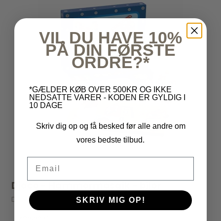
VIL DU HAVE 10%
PÅ DIN FØRSTE
ORDRE?*
*GÆLDER KØB OVER 500KR OG IKKE
NEDSATTE VARER - KODEN ER GYLDIG I
10 DAGE
Skriv dig op og få besked før alle andre om
vores bedste tilbud.
Email
Djeco - Hammermosaik - biler
Djeco
SKRIV MIG OP!
269,95 kr