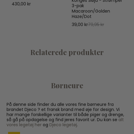
Konges Sløjd - Strømper
430,00 kr
3-pak
Macaroon/Golden
Haze/Dot
39,00 kr
79,95 kr
Relaterede produkter
Børneure
På denne side finder du alle vores fine børneure fra
brandet Djeco ? et fransk brand med øje for design. Vi
har mange forskellige varianter til både piger og drenge,
så gå på opdagelse og find jeres favorit ur. Du kan se
alt
vores legetøj her
og
Djeco legetøj
.