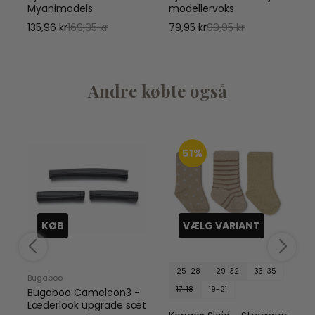
r
Myanimodels
modellervoks
135,96 kr
169,95 kr
79,95 kr
99,95 kr
1
Andre købte også
51%
KØB
VÆLG VARIANT
25-28
29-32
33-35
Bugaboo
17-18
19-21
g
Bugaboo Cameleon3 -
Læderlook upgrade sæt