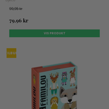
Djeco
99,95 kr
79,96 kr
VIS PRODUKT
TILBUD
UDSOLGT