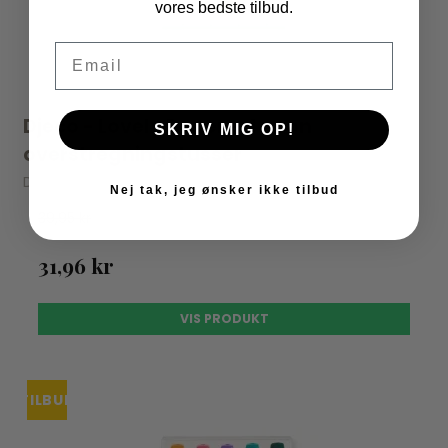
vores bedste tilbud.
Email
Djeco - Lovely Paper - 4 neon
SKRIV MIG OP!
overstregningstusser
Djeco
Nej tak, jeg ønsker ikke tilbud
39,95 kr
31,96 kr
VIS PRODUKT
TILBUD