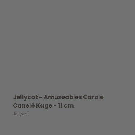
Jellycat - Amuseables Carole
Canelé Kage - 11 cm
Jellycat