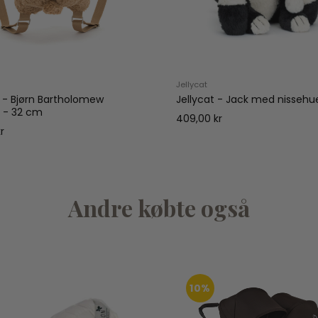
Jellycat
t - Bjørn Bartholomew
Jellycat - Jack med nisseh
 - 32 cm
409,00 kr
r
Andre købte også
10%