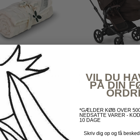
Bugaboo
VIL DU HA
sk Rullemadras til barnevogn
Bugaboo Donkey 6 Duo - C
m - Cocoon Company
Brown Complete
PÅ DIN 
r
249,00 kr
13.382,10 kr
14.869,00 kr
ORDR
*GÆLDER KØB OVER 500
NEDSATTE VARER - KOD
10 DAGE
Skriv dig op og få besked