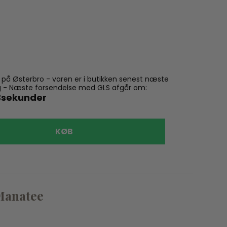
n på Østerbro - varen er i butikken senest næste
ling - Næste forsendelse med GLS afgår om:
2
sekunder
KØB
Jellycat
 Manatee
Jellyca
169,00 kr