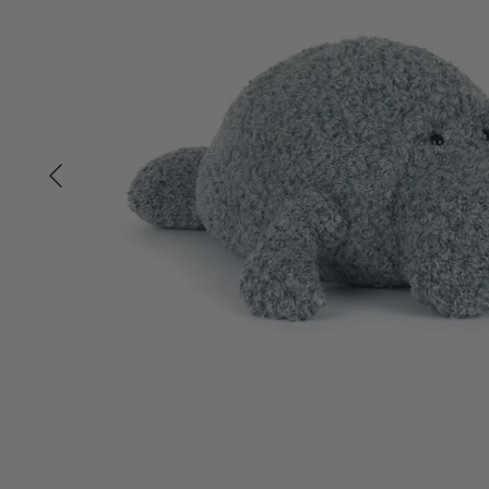
Tisselagen
Svømmeveste
UV T-shirts
UV-dragter
Bugaboo Køreposer
Bugaboo Fox Graphite S
Maclaren Køreposer
Bugaboo Fox Sort Stel
Joha
Bugaboo Fox Special Edi
Lana organic
Molo
Reima
Wheat
Jellycat
Jellycat - Bashful Dino - virkelig stor 67 cm
1.129,95 kr