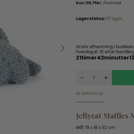
Spil
Seatliner
Skoletasker
Tegne og Male
Lagerstatus:
På lager
Trylleri
tel
Trækdyr
Wallstickers
tions
Gratis afhentning i butikke
hverdag kl. 10 efter bestil
21
timer
42
minutter
1
BESKRIVELSE
Jellycat Maffles
Mål: 19 x 18 x 52 cm