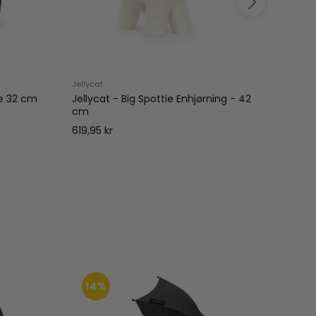
Jellycat
Jellyca
ue 32 cm
Jellycat - Big Spottie Enhjørning - 42
Jellyc
cm
Rygsæ
619,95 kr
599,95
14%
25