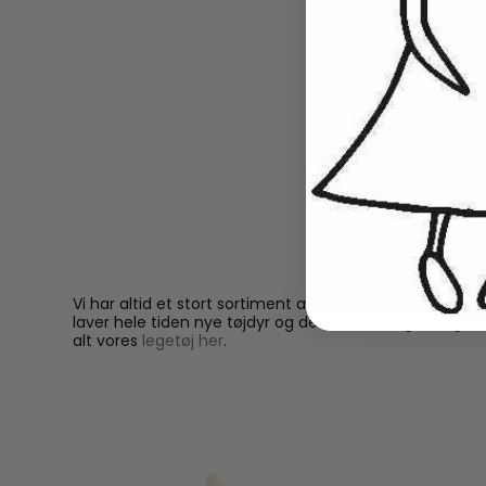
Vi har altid et stort sortiment af Jellycat bamser og 
laver hele tiden nye tøjdyr og der er altid noget origi
alt vores
legetøj her
.