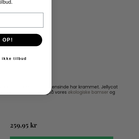
ilbud.
 OP!
 ikke tilbud
 de blødeste bamser du nogensinde har krammet. Jellycat
bamse til dit barn. Se også vores
økologiske bamser
og
259,95 kr