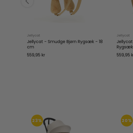
Jellycat
Jellycat
Junior
Jellycat - Smudge Bjørn Rygsæk - 18
Jellyca
cm
Rygsæk
559,95 kr
559,95 k
23%
20%