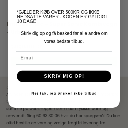
*GÆLDER KØB OVER 500KR OG IKKE
NEDSATTE VARER - KODEN ER GYLDIG I
10 DAGE
Emmaljunga - Super Sonic Kombivogn
- Urban Dune
Skriv dig op og få besked før alle andre om
vores bedste tilbud.
7.999,00 kr
Email
VIS PRODUKT
SKRIV MIG OP!
Nej tak, jeg ønsker ikke tilbud
Arvingen forhandler Børnetøj og babyudstyr på Østerbro
tæt på Trianglen. OBS - det er ikke altid vi har det
samme på webshoppen som i den fysiske butik og
omvendt. Ring 60 63 30 06 hvis du har spørgsmål. Du kan
altid bestille en vare og vælge fragtfri levering fra