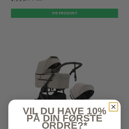
VIS PRODUKT
VIL DU HAVE 10%
PÅ DIN FØRSTE
ORDRE?*