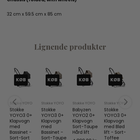
32 cm x 59.5 cm x 85 cm
Lignende produkter
KØB
KØB
KØB
KØB
O
Stokke YOYO
Stokke YOYO
Stokke YOYO
Stokke YOYO
St
Stokke
Stokke
Babyzen
Stokke
S
+
YOYO3 0+
YOYO3 0+
YOYO2 0+
YOYO3 0+
Y
Klapvogn
Klapvogn
Klapvogn
Klapvogn
K
med
med
Sort-Taupe
med Blød
m
-
Bassinet -
Bassinet -
Hård lift
lift - Sort-
Ba
Sort-Sort
Sort-Taupe
Toffee
S