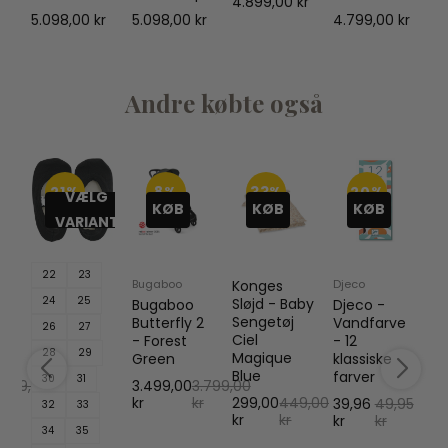
4.899,00 kr
kr
5.098,00 kr
5.098,00 kr
4.799,00 kr
5.
Andre købte også
21%
8%
33%
20%
VÆLG
KØB
KØB
KØB
VARIANT
22
23
Bugaboo
Konges
Djeco
B
24
25
Sløjd - Baby
Bugaboo
Djeco -
B
Sengetøj
2
Butterfly 2
Vandfarve
Fo
26
27
Ciel
e
- Forest
- 12
R
28
29
Magique
Green
klassiske
D
Blue
farver
C
30
31
.799,00
3.499,00
3.799,00
r
kr
kr
299,00
449,00
39,96
49,95
9
32
33
kr
kr
kr
kr
kr
34
35