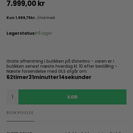
7.999,00 kr
Lagerstatus:
På lager
Gratis afhentning i butikken på Østerbro - varen er i
butikken senest næste hverdag kl. 10 efter bestilling -
Næste forsendelse med GLS afgår om:
62
timer
31
minutter
13
sekunder
KØB
BESKRIVELSE