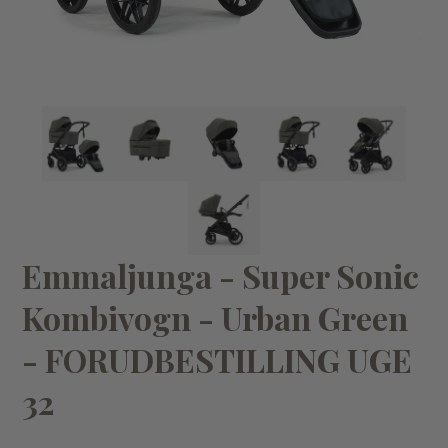
KØB
Emmaljunga - Super Sonic Kombivogn - Urban Dune
Em
7.999,00 kr
7.
Emmaljunga - Super Sonic
Kombivogn - Urban Green
- FORUDBESTILLING UGE
32