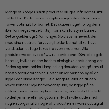
Mange af Konges Sløjds produkter bruges, når barnet skal
falde til ro. Derfor er det simple design i de afdæmpede
farver optimalt for barnet. Det skaber noget ro, og der er
ikke for meget visuelt "støj", som kan forstyrre barnet.
Dette gælder også for Konges Sløjd svømmevest, der
med sine neutrale farvevalg holder barnet sikkert over
vand, uden at tage fokus fra svømmetimen. Alle
produkterne er lavet af GOTS-certificeret 100% økologisk
bomuld, hvilket er den bedste økologiske certificering der
findes og som holder i lang tid, og desuden kan gå i arv til
næste familieforøgelse. Derfor elsker børnene også at
ligge i det bløde Konges Sløjd sengetøj eller op af den
lækre Konges Sløjd barnevognspude, og kigge på de
afdæmpede farver og fine mønstre, når de skal falde til
ro derhjemme eller på gåturen. Hvis I skulle sidde med
nogle spørgsmål til nogle af produkterne i vores udvalg af