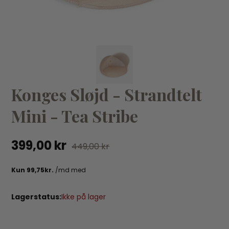
VÆLG VARIANT
Konges Sløjd - Strandtelt
31/33
34/36
37/39
3
Name It
Na
Mini - Tea Stribe
Name It - Strømper Orchid
Na
9,99 kr
29,95 kr
9,
399,00 kr
449,00 kr
Lagerstatus:
Ikke på lager