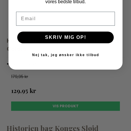
vores bedste tilbud.
Email
SKRIV MIG OP!
Konges Sløjd - 3-pak Stofbleer - Coeur
Coloré
Nej tak, jeg ønsker ikke tilbud
GOTS ORGANIC
179,95 kr
129,95 kr
VIS PRODUKT
Historien bag Konges Sløjd