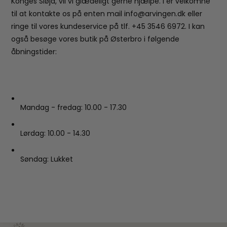
Konges Sløjd, vil vi glædeligt gerne hjælpe. I er velkomne
til at kontakte os på enten mail info@arvingen.dk eller
ringe til vores kundeservice på tlf. +45 3546 6972. I kan
også besøge vores butik på Østerbro i følgende
åbningstider:
Mandag - fredag: 10.00 - 17.30
Lørdag: 10.00 - 14.30
Søndag: Lukket