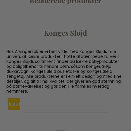
Relaterede produkter
Konges Sløjd
Hos Arvingen.dk er vi helt vilde med Konges Sløjds fine
univers af lækre produkter i flotte afdæmpede farver. I
Konges Sløjds sortiment finder du lækre babyprodukter
og boligtilbehør til mindre børn, såsom Konges Sløjd
dukkevogn, Konges Sløjd pusletaske og Konges Sløjd
sengetøj. Alle produkterne er i enkelt design og med fine
detaljer, og altid i høj kvalitet, der giver en god stemning
på børneværelset og gør den lille families hverdag
nemmere.
TILBUD