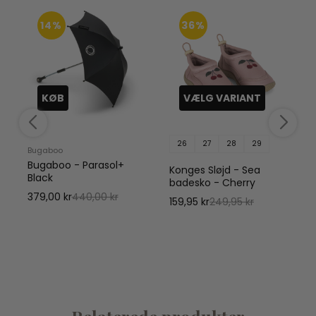
14%
36%
KØB
VÆLG VARIANT
26
27
28
29
Bugaboo
V
Bugaboo - Parasol+
Konges Sløjd - Sea
Black
badesko - Cherry
379,00 kr
440,00 kr
159,95 kr
249,95 kr