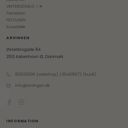
VINTERUDSALG ☃❄
Fastelavn
FESTUGEN
Sovetid💤
ARVINGEN
Østerbrogade 84
2100 København Ø, Danmark
60633006 (webshop)
35466972 (butik)
/
info@arvingen.dk
INFORMATION